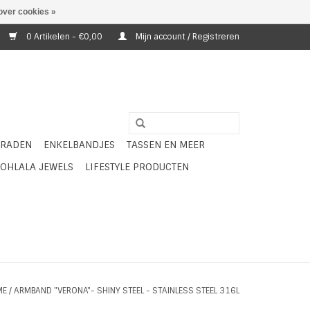
over cookies »
0 Artikelen - €0,00
Mijn account / Registreren
ERADEN
ENKELBANDJES
TASSEN EN MEER
OHLALA JEWELS
LIFESTYLE PRODUCTEN
ME
/
ARMBAND "VERONA"- SHINY STEEL - STAINLESS STEEL 316L