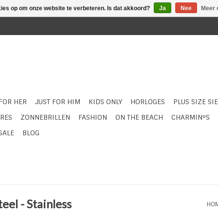
kies op om onze website te verbeteren. Is dat akkoord?
Ja
Nee
Meer 
 FOR HER
JUST FOR HIM
KIDS ONLY
HORLOGES
PLUS SIZE SI
RES
ZONNEBRILLEN
FASHION
ON THE BEACH
CHARMIN*S
SALE
BLOG
eel - Stainless
HO