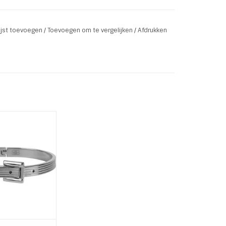
lijst toevoegen
/
Toevoegen om te vergelijken
/
Afdrukken
ture van B & L By
 een Eye Catcher.
d is van 316L
ess Steel.
e is te openen
e armband niet
 kan maar ook op
nde groottes te
gen is.
AN WINKELWAGEN