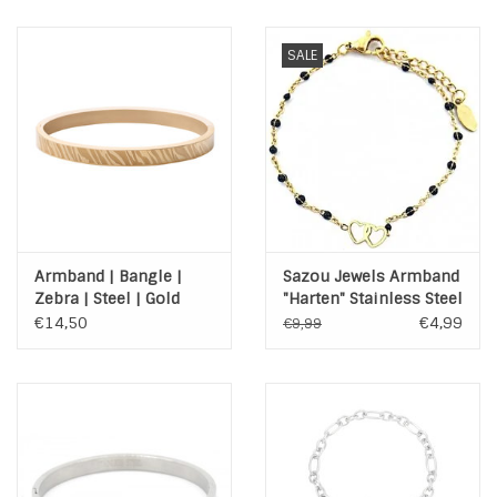
SALE
Armband | Bangle |
Sazou Jewels Armband
Zebra | Steel | Gold
"Harten" Stainless Steel
Goud of Zilver
€14,50
€4,99
€9,99