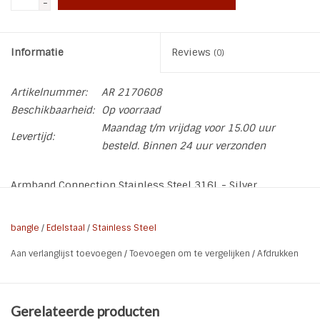
-
Informatie
Reviews
(0)
Artikelnummer:
AR 2170608
Beschikbaarheid:
Op voorraad
Maandag t/m vrijdag voor 15.00 uur
Levertijd:
besteld. Binnen 24 uur verzonden
Armband Connection Stainless Steel 316L - Silver
* Kleur: Zilver
bangle
/
Edelstaal
/
Stainless Steel
* Materiaal: Stainless Steel L316
Aan verlanglijst toevoegen
/
Toevoegen om te vergelijken
/
Afdrukken
* Maat: 60 x 50 mm. De armband is enigzins buigzaam
* Nikkel Vrij
Gerelateerde producten