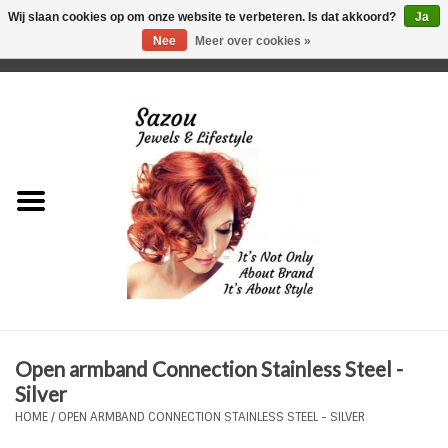
Wij slaan cookies op om onze website te verbeteren. Is dat akkoord?
Ja
Nee
Meer over cookies »
0 Artikelen - €0,00
Home
Just For Her
Just for Him
Kids Only
HORLOGES
Open armband Connection Stainless Steel -
Plus Size Sieraden
Silver
HOME
/
OPEN ARMBAND CONNECTION STAINLESS STEEL - SILVER
Enkelbandjes