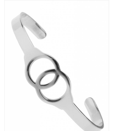
Tassen en meer
Haaraccesoires
Zonnebrillen
Fashion
ON THE BEACH
Charmin*s
Ohlala Jewels
LIFESTYLE PRODUCTEN