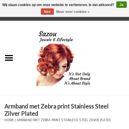
Wij slaan cookies op om onze website te verbeteren. Is dat akkoord?
Ja
Nee
Meer over cookies »
0 Artikelen - €0,00
Home
Just For Her
Just for Him
Kids Only
HORLOGES
Armband met Zebra print Stainless Steel
Plus Size Sieraden
Zilver Plated
HOME
/
ARMBAND MET ZEBRA PRINT STAINLESS STEEL ZILVER PLATED
Enkelbandjes