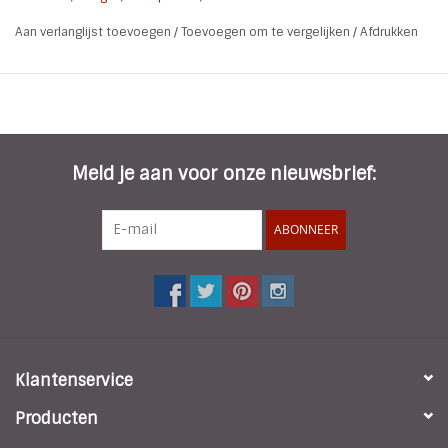
* Soort: Armband | Bangle
Aan verlanglijst toevoegen
/
Toevoegen om te vergelijken
/
Afdrukken
* Materiaal: Stainless Steel 316L - Zilver Plated
* Maat: 5 x 6 cm
* Breedte: 0,6 cm
* Kenmerken: Nikkel vrij | Armband kan open | Zebra print
Meld je aan voor onze nieuwsbrief:
ABONNEER
Klantenservice
Producten