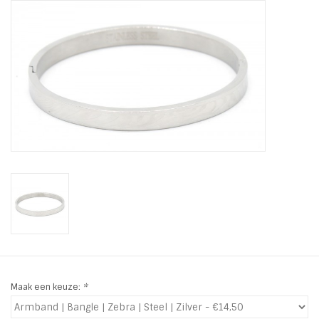
Tassen en meer
Haaraccesoires
Zonnebrillen
Fashion
ON THE BEACH
Charmin*s
Ohlala Jewels
Maak een keuze:
*
LIFESTYLE PRODUCTEN