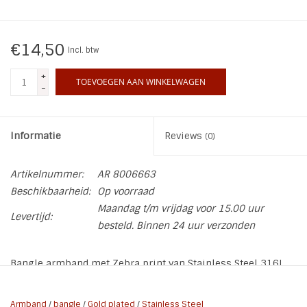
INSPIRATIE
€14,50
Incl. btw
SALE
+
TOEVOEGEN AAN WINKELWAGEN
-
Blog
Informatie
Reviews
(0)
Artikelnummer:
AR 8006663
Beschikbaarheid:
Op voorraad
Maandag t/m vrijdag voor 15.00 uur
Levertijd:
besteld. Binnen 24 uur verzonden
Bangle armband met Zebra print van Stainless Steel 316L
Zilver Plated. Door de kliksluiting kan de armband
makkelijk open.
Armband
/
bangle
/
Gold plated
/
Stainless Steel