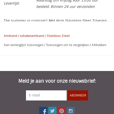
Maandag t/m vrijdag voor 15.00 uur
Levertijd:
besteld. Binnen 24 uur verzonden
The summer is coming!! Met deze Stainless Steel Zilveren
Schakel Armband met Starfish bedel volg je de laatste
trends. Stainless steel, ook wel roestvast staal of edelstaal
Armband
/
schakelarmband
/
Stainless Steel
genoemd, blijft mooi en geeft niet af
Aan verlanglijst toevoegen
/
Toevoegen om te vergelijken
/
Afdrukken
* Lengte: 16,5 cm
* Materiaal: Stainless Steel
* Kleur: Zilver
Meld je aan voor onze nieuwsbrief:
ABONNEER