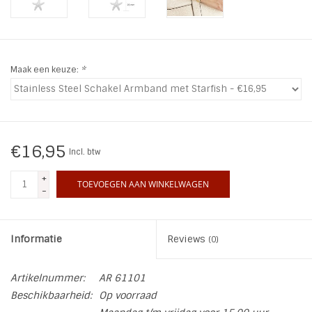
INSPIRATIE
SALE
Maak een keuze:
*
Blog
€16,95
Incl. btw
+
TOEVOEGEN AAN WINKELWAGEN
-
Informatie
Reviews
(0)
Artikelnummer:
AR 61101
Beschikbaarheid:
Op voorraad