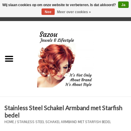
Wij slaan cookies op om onze website te verbeteren. Is dat akkoord?
Ja
Nee
Meer over cookies »
0 Artikelen - €0,00
Home
Just For Her
Just for Him
Kids Only
HORLOGES
Stainless Steel Schakel Armband met Starfish
Plus Size Sieraden
bedel
HOME
/
STAINLESS STEEL SCHAKEL ARMBAND MET STARFISH BEDEL
Enkelbandjes