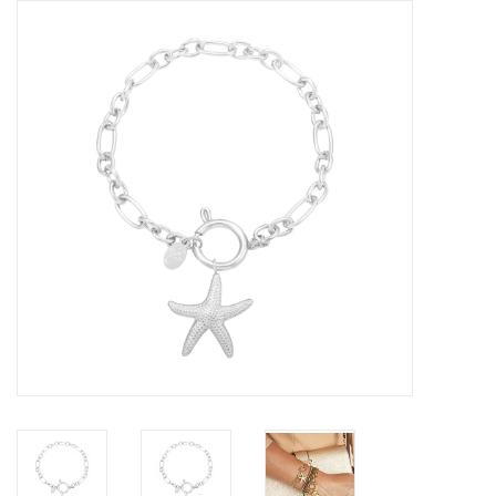
Tassen en meer
Haaraccesoires
Zonnebrillen
Fashion
ON THE BEACH
Charmin*s
Ohlala Jewels
LIFESTYLE PRODUCTEN