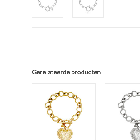
Gerelateerde producten
Armband Stainless Steel Gold
Armband Stainles
Plated "Hart"
Plated "
* Maat: 16 cm
* Maat: 
* Grootte Hart: 2,5 x 2,5 cm
* Grootte Hart:
TOEVOEGEN AAN WINKELWAGEN
TOEVOEGEN AAN