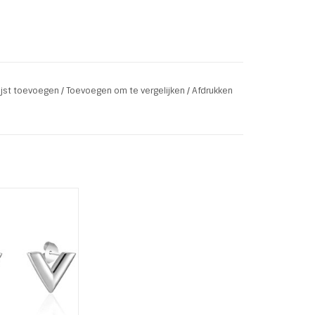
lijst toevoegen
/
Toevoegen om te vergelijken
/
Afdrukken
Just V - Silver
 oorstekers
r: Zilver
Satinless Steel
er Plated
 1,2 x H 1,1 cm
AN WINKELWAGEN