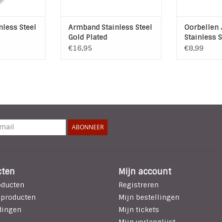
less Steel
Armband Stainless Steel
Oorbellen 
Gold Plated
Stainless S
Plated
€16,95
€8,99
ABONNEER
cten
Mijn account
oducten
Registreren
 producten
Mijn bestellingen
dingen
Mijn tickets
Mijn verlanglijst