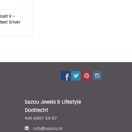
Just V -
teel Silver
Sazou Jewels & Lifestyle
Dordrecht
KvK 6497 54 87
info@sazou.nl