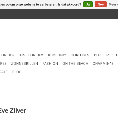
kies op om onze website te verbeteren. Is dat akkoord?
Ja
Nee
Meer 
 FOR HER
JUST FOR HIM
KIDS ONLY
HORLOGES
PLUS SIZE SI
RES
ZONNEBRILLEN
FASHION
ON THE BEACH
CHARMIN*S
SALE
BLOG
Eve Zilver