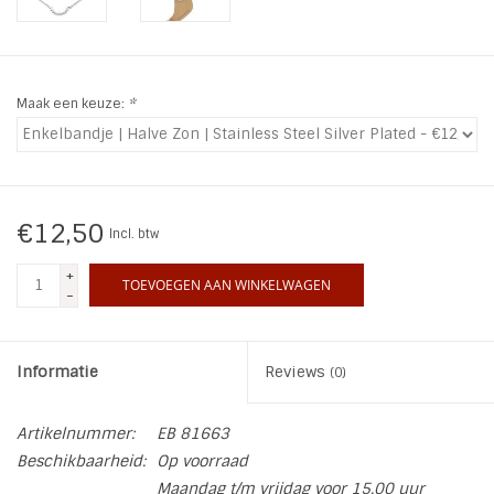
INSPIRATIE
Maak een keuze:
*
SALE
Blog
€12,50
Incl. btw
+
TOEVOEGEN AAN WINKELWAGEN
-
Informatie
Reviews
(0)
Artikelnummer:
EB 81663
Beschikbaarheid:
Op voorraad
Maandag t/m vrijdag voor 15.00 uur