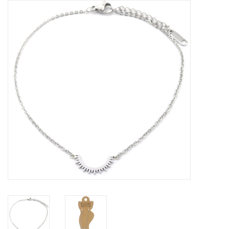
Tassen en meer
Haaraccesoires
Zonnebrillen
Fashion
ON THE BEACH
Charmin*s
Ohlala Jewels
LIFESTYLE PRODUCTEN