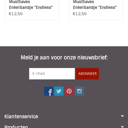
Musthaves
Musthaves
Enkelbandje "Endless"
Enkelbandje "Endless"
Stainless Steel Gold
Stainless Steel Silver
€12,50
€12,50
Plated
Plated
Meld je aan voor onze nieuwsbrief:
ABONNEER
Klantenservice
Producten