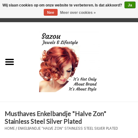
Wij slaan cookies op om onze website te verbeteren. Is dat akkoord?
Ja
Nee
Meer over cookies »
0 Artikelen - €0,00
Home
Just For Her
Just for Him
Kids Only
HORLOGES
Musthaves Enkelbandje "Halve Zon"
Plus Size Sieraden
Stainless Steel Silver Plated
HOME
/
ENKELBANDJE "HALVE ZON" STAINLESS STEEL SILVER PLATED
Enkelbandjes