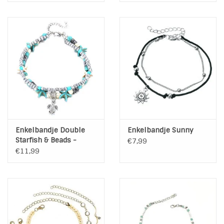
Enkelbandje Double
Enkelbandje Sunny
Starfish & Beads -
€7,99
Turtle Charm
€11,99