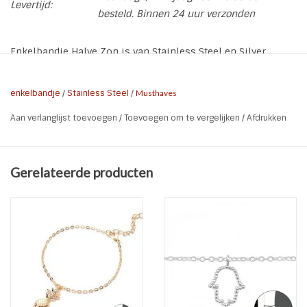
Levertijd:
besteld. Binnen 24 uur verzonden
Enkelbandje Halve Zon is van Stainless Steel en Silver
Plated. Stainless Steel (ook wel RVS of Edelstaal genaamd)
blijft mooi. Je enkelbandje wordt geleverd op een leuk
enkelbandje
/
Stainless Steel
/
Musthaves
sieraden kaartje.
Aan verlanglijst toevoegen
/
Toevoegen om te vergelijken
/
Afdrukken
* Soort: Enkelbandje Halve Zon
* Materiaal: Stainless Steel (RVS / Edelstaal)
Gerelateerde producten
* Kleur: Silver Plated
* Maat Zon 1 cm breed
* Maat: 22 tot 26,5 cm
* Kenmerken: Nikkel vrij