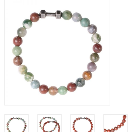
Tassen en meer
Haaraccesoires
Zonnebrillen
Fashion
ON THE BEACH
Charmin*s
Ohlala Jewels
LIFESTYLE PRODUCTEN