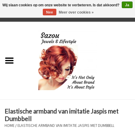
Wij slaan cookies op om onze website te verbeteren. Is dat akkoord?
Ja
Nee
Meer over cookies »
0 Artikelen - €0,00
Home
Just For Her
Just for Him
Kids Only
HORLOGES
Elastische armband van imitatie Jaspis met
Plus Size Sieraden
Dumbbell
HOME
/
ELASTISCHE ARMBAND VAN IMITATIE JASPIS MET DUMBBELL
Enkelbandjes