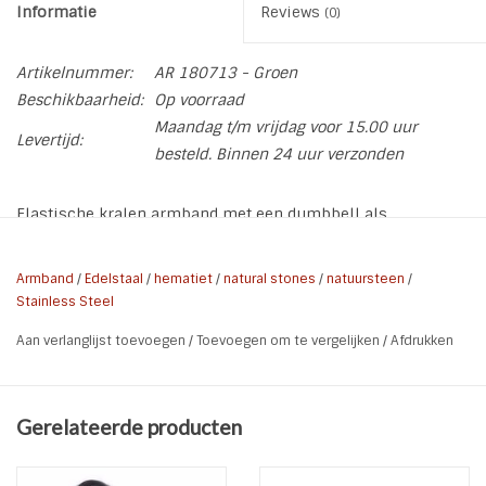
Informatie
Reviews
(0)
Artikelnummer:
AR 180713 - Groen
Beschikbaarheid:
Op voorraad
Maandag t/m vrijdag voor 15.00 uur
Levertijd:
besteld. Binnen 24 uur verzonden
Elastische kralen armband met een dumbbell als
tussenkraal verkrijgbaar met rood bruine of groene imitatie
Jaspis steen.
Armband
/
Edelstaal
/
hematiet
/
natural stones
/
natuursteen
/
Stainless Steel
* Soort: Elastische armband
* Materiaal: Alloy | Stone glass
Aan verlanglijst toevoegen
/
Toevoegen om te vergelijken
/
Afdrukken
* Kleur: Rood Bruin of Groen
* Maat Armband: 1 maat - 21 cm
* Dumbbell grootte: 2 cm breed
Gerelateerde producten
* Kraal: 8 mm