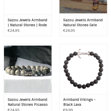
Sazou Jewels Armband
Sazou Jewels Armband
| Natural Stones | Rode
Natural Stones Gele
Jasper
Jasper
€24,95
€24,95
Sazou Jewels Armband
Armband Vikings -
Natural Stones Picasso
Black Lava
Jaspis Grey
€24,95
€9,99