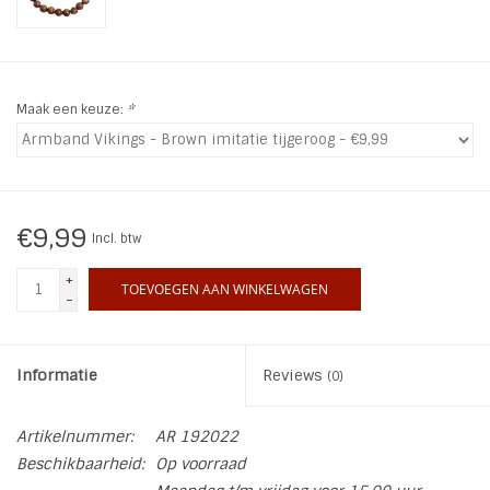
INSPIRATIE
SALE
Maak een keuze:
*
Blog
€9,99
Incl. btw
+
TOEVOEGEN AAN WINKELWAGEN
-
Informatie
Reviews
(0)
Artikelnummer:
AR 192022
Beschikbaarheid:
Op voorraad