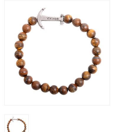
Tassen en meer
Haaraccesoires
Zonnebrillen
Fashion
ON THE BEACH
Charmin*s
Ohlala Jewels
LIFESTYLE PRODUCTEN