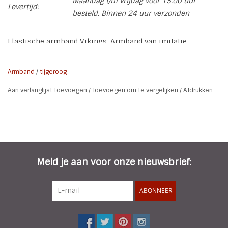
Maandag t/m vrijdag voor 15.00 uur
Levertijd:
besteld. Binnen 24 uur verzonden
Elastische armband Vikings. Armband van imitatie
tijgeroog met een Anker.
* Soort: Elastische armband
Armband
/
tijgeroog
* Maat: 1 maat - Lengte 21 cm
Aan verlanglijst toevoegen
/
Toevoegen om te vergelijken
/
Afdrukken
* Materiaal: Imitatie Tijgeroog | Alloy
* Steen grootte: 8 mm
* Kleur: Bruin | Antiek Zilver
* Kenmerken: Elastisch
Meld je aan voor onze nieuwsbrief:
ABONNEER