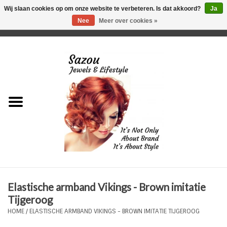
Wij slaan cookies op om onze website te verbeteren. Is dat akkoord?
Ja
Nee
Meer over cookies »
0 Artikelen - €0,00
Home
Just For Her
Just for Him
Kids Only
HORLOGES
Elastische armband Vikings - Brown imitatie
Plus Size Sieraden
Tijgeroog
HOME
/
ELASTISCHE ARMBAND VIKINGS - BROWN IMITATIE TIJGEROOG
Enkelbandjes