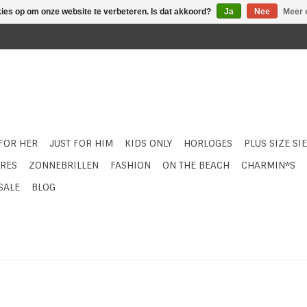
kies op om onze website te verbeteren. Is dat akkoord?
Ja
Nee
Meer 
 FOR HER
JUST FOR HIM
KIDS ONLY
HORLOGES
PLUS SIZE SI
RES
ZONNEBRILLEN
FASHION
ON THE BEACH
CHARMIN*S
SALE
BLOG