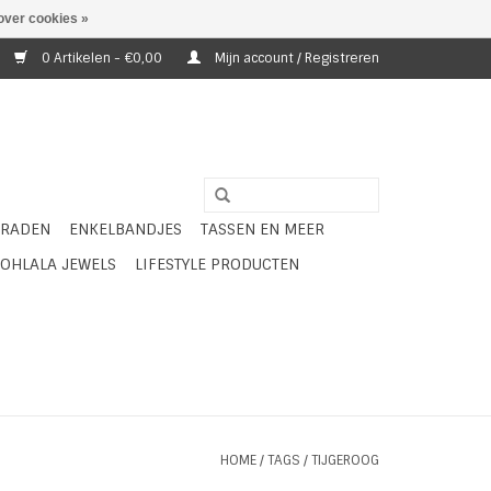
over cookies »
0 Artikelen - €0,00
Mijn account / Registreren
ERADEN
ENKELBANDJES
TASSEN EN MEER
OHLALA JEWELS
LIFESTYLE PRODUCTEN
HOME
/
TAGS
/
TIJGEROOG