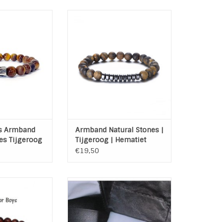
rmband Natural
Just For Him! Elastiche armband
roog en matte
van natural stones Tijgeroog en
 een stainless
Hematiet.
tonkraal
TOEVOEGEN AAN WINKELWAGEN
N WINKELWAGEN
s Armband
Armband Natural Stones |
es Tijgeroog
Tijgeroog | Hematiet
€19,50
Natural Stones
Armband Natural Stones Blauwe
 L316 Stainless
Tijgeroog 8426
sen kralen
Materiaal : Natural Stones Blauw
tijgeroog/ L316 Stainless Steel
N WINKELWAGEN