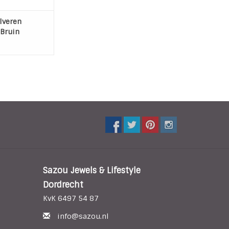
ch aan de co...
N WINKELWAGEN
lveren
Bruin
Sazou Jewels & Lifestyle
Dordrecht
KvK 6497 54 87
info@sazou.nl