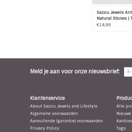
Sazou Jewels Ar
Natural Stones | 
Eye | Skull
€14,99
Meld je aan voor onze nieuwsbrief:
Klantenservice
Produ
About Sazou Jewels and Lifestyle
Alle pr
Algemene voorwaarden
Nieuwe
Aanvullende (garantie) voorwaarden
Aanbie
Privacy Policy
Tags