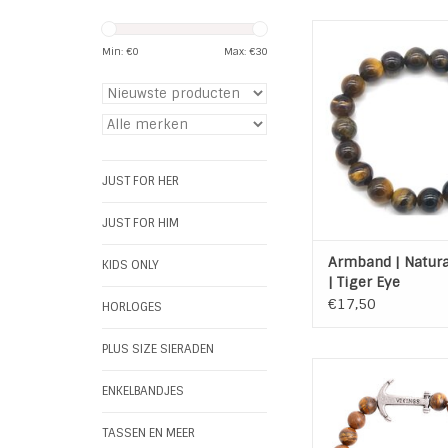
Elastische armband
natural stones tijger
Min: €
0
Max: €
30
Tijgeroog wordt
beschouwd als
beschermende ste
negatieve energie a
aandacht naar binne
het groter geheel r
JUST FOR HER
om je doelen te 
TOEVOEGEN AAN WI
JUST FOR HIM
Armband | Natura
KIDS ONLY
| Tiger Eye
€17,50
HORLOGES
PLUS SIZE SIERADEN
Stoere heren armban
Armband van imitatie
ENKELBANDJES
met een Ank
Kraal grootte i
TASSEN EN MEER