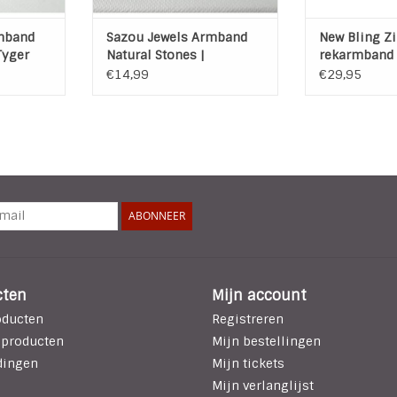
bijzondere tou
TOEVOEGEN AA
mband
Sazou Jewels Armband
New Bling Zi
Tyger
Natural Stones |
rekarmband 
Tijgeroog
Tijgeroog
€14,99
€29,95
ABONNEER
cten
Mijn account
oducten
Registreren
 producten
Mijn bestellingen
dingen
Mijn tickets
Mijn verlanglijst