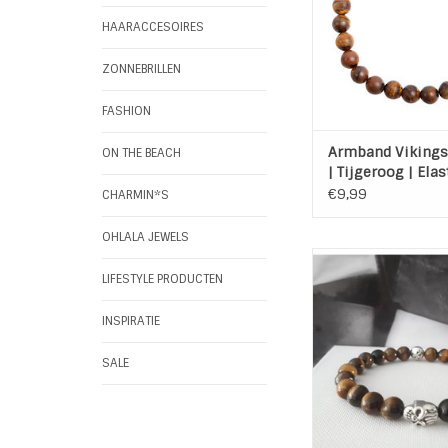
TOEVOEGEN AAN WI
HAARACCESOIRES
ZONNEBRILLEN
FASHION
Armband Vikings
ON THE BEACH
| Tijgeroog | Elas
€9,99
CHARMIN*S
OHLALA JEWELS
Armband Natural St
Eye Skull
LIFESTYLE PRODUCTEN
Materiaal: Tijgeroog
skull en Ton k
INSPIRATIE
Maat: 1 maat - 1
Kenmerk: Rek
SALE
Stones: 8 
TOEVOEGEN AAN WI