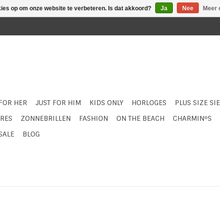
kies op om onze website te verbeteren. Is dat akkoord?
Ja
Nee
Meer 
 FOR HER
JUST FOR HIM
KIDS ONLY
HORLOGES
PLUS SIZE SI
RES
ZONNEBRILLEN
FASHION
ON THE BEACH
CHARMIN*S
SALE
BLOG