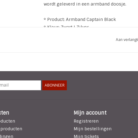
wordt geleverd in een armband doosje.
* Product: Armband Captain Black
* Kleur: Zwart | Zilver
* Materiaal: PU leer| Metaal legering
Aan verlang
* Lengte armband: 22 cm
ABONNEER
cten
Mijn account
oducten
Registreren
 producten
Mijn bestellingen
dingen
Mijn tickets