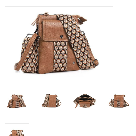
Tassen en meer
Haaraccesoires
Zonnebrillen
Fashion
ON THE BEACH
Charmin*s
Ohlala Jewels
LIFESTYLE PRODUCTEN