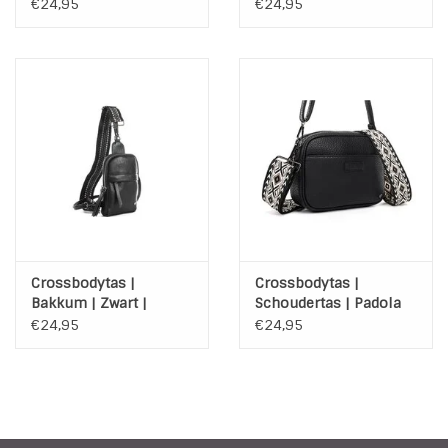
Camel | Bagstrap
€24,95
€24,95
Crossbodytas |
Crossbodytas |
Bakkum | Zwart |
Schoudertas | Padola
Bagstrap
2.0 | Zwart | Bagstrap
€24,95
€24,95