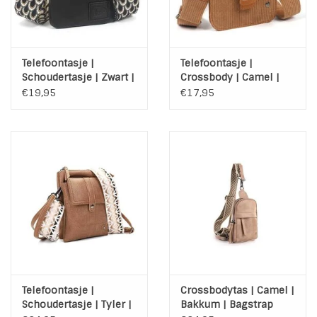
Telefoontasje |
Telefoontasje |
Schoudertasje | Zwart |
Crossbody | Camel |
Marken | Kleurrijke
Manchester | Rib
€19,95
€17,95
brede band
Telefoontasje |
Crossbodytas | Camel |
Schoudertasje | Tyler |
Bakkum | Bagstrap