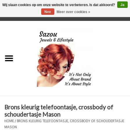
Wij slaan cookies op om onze website te verbeteren. Is dat akkoord?
Ja
Nee
Meer over cookies »
0 Artikelen - €0,00
Home
Just For Her
Just for Him
Kids Only
HORLOGES
Brons kleurig telefoontasje, crossbody of
Plus Size Sieraden
schoudertasje Mason
HOME
/
BRONS KLEURIG TELEFOONTASJE, CROSSBODY OF SCHOUDERTASJE
Enkelbandjes
MASON