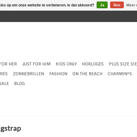
kies op om onze website te verbeteren. Is dat akkoord?
Ja
Nee
Meer 
 FOR HER
JUST FOR HIM
KIDS ONLY
HORLOGES
PLUS SIZE SI
RES
ZONNEBRILLEN
FASHION
ON THE BEACH
CHARMIN*S
SALE
BLOG
gstrap