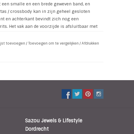
et een smalle en een brede geweven band, en
tas / crossbody kan in zijn geheel gesloten
nt en achterkant bevindt zich nog een
its. Het vak aan de voorzijde is afsluitbaar met
lijst toevoegen
/
Toevoegen om te vergelijken
/
Afdrukken
(1 binnenkant en 1 aan de achterkant)
 met een drukker
0 | 5 cm breed
Sazou Jewels & Lifestyle
Dordrecht