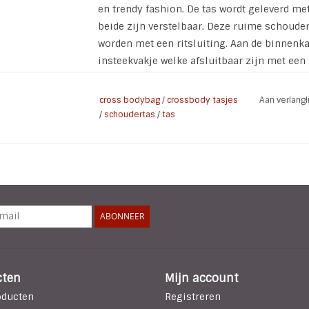
en trendy fashion. De tas wordt geleverd m
beide zijn verstelbaar. Deze ruime schouder
worden met een ritsluiting. Aan de binnenka
insteekvakje welke afsluitbaar zijn met een r
een drukker.
cross bodybag
/
crossbody tasjes
Aan verlang
* 1 ruim vak afsluitbaar met een rits.
/
schoudertas
/
tas
* 2 insteek vakken afsluitbaar met een rits 
* 1 insteekvak aan de voorzijde afsluitbaar
* Kleur: Zwart
* Materiaal: PU leer
* Afmeting: 21 x 15.5 x 6.5 cm
* Band smal: verstelbaar tot 130 cm
ABONNEER
* Band breed | Bag Strap: verstelbaar tot 13
cten
Mijn account
oducten
Registreren