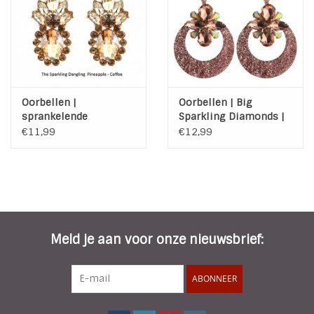
INSPIRATIE
SALE
Oorbellen |
Oorbellen | Big
Blog
sprankelende
Sparkling Diamonds |
Pineapple | gold
Coffee
€11,99
€12,99
Meld je aan voor onze nieuwsbrief:
ABONNEER