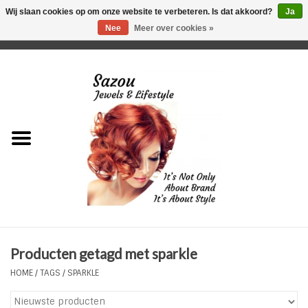
Wij slaan cookies op om onze website te verbeteren. Is dat akkoord?
Ja
Nee
Meer over cookies »
0 Artikelen - €0,00
Home
Just For Her
Just for Him
Kids Only
HORLOGES
Producten getagd met sparkle
Plus Size Sieraden
HOME
/
TAGS
/
SPARKLE
Enkelbandjes