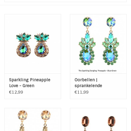
Tassen en meer
Haaraccesoires
Zonnebrillen
Fashion
ON THE BEACH
Sparkling Pineapple
Oorbellen |
Love - Green
sprankelende
Pineapple | Blauw
€12,99
€11,99
Charmin*s
Groen
Ohlala Jewels
LIFESTYLE PRODUCTEN