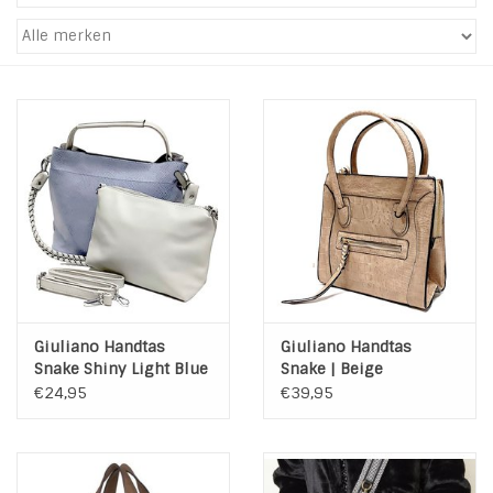
Tassen en meer
Haaraccesoires
Zonnebrillen
Fashion
ON THE BEACH
Giuliano Handtas
Giuliano Handtas
Charmin*s
Snake Shiny Light Blue
Snake | Beige
€24,95
€39,95
Ohlala Jewels
LIFESTYLE PRODUCTEN