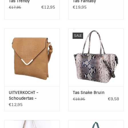
Tas Trendy
Tas Fantasy
€12,95
€19,95
€17,95
SALE
UITVERKOCHT -
Tas Snake Bruin
Schoudertas -
€9,58
€19,95
Crossbody Camel
€12,95