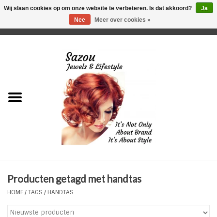
Wij slaan cookies op om onze website te verbeteren. Is dat akkoord?
Ja
Nee
Meer over cookies »
0 Artikelen - €0,00
Home
Just For Her
Just for Him
Kids Only
HORLOGES
Producten getagd met handtas
Plus Size Sieraden
HOME
/
TAGS
/
HANDTAS
Enkelbandjes