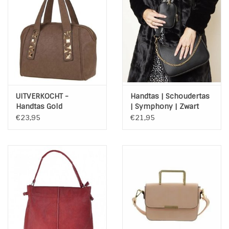
INSPIRATIE
SALE
Blog
UITVERKOCHT -
Handtas | Schoudertas
Handtas Gold
| Symphony | Zwart
Bussiness
€23,95
€21,95