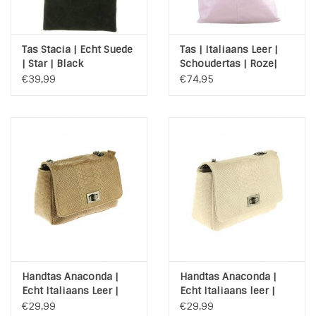
Tas Stacia | Echt Suede
Tas | Italiaans Leer |
| Star | Black
Schoudertas | Roze|
Italiaans Design
€39,99
€74,95
Handtas Anaconda |
Handtas Anaconda |
Echt Italiaans Leer |
Echt Italiaans leer |
Taupe
Beige-Licht Roze
€29,99
€29,99