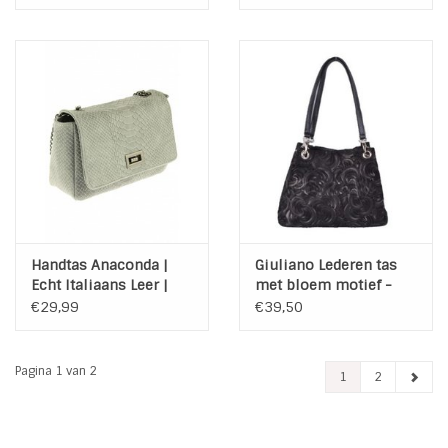
Handtas Anaconda |
Giuliano Lederen tas
Echt Italiaans Leer |
met bloem motief -
Licht Grijs
Zwart
€29,99
€39,50
Pagina 1 van 2
1
2