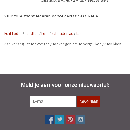
besteld. Binnen 24 uur verzonden
Stijlvolle zacht lederen schoudertas Vera Pelle
* Materiaal: zacht Italiaans leder
Echt Leder
/
handtas
/
Leer
/
schoudertas
/
tas
* Breedte: 35 cm
Aan verlanglijst toevoegen
/
Toevoegen om te vergelijken
/
Afdrukken
* Hoogte: 60 cm
* Dikte: 10 cm
* Kleur: Poeder roze
* Kenmerken: Zacht leder, afsluitbaar met een rits,
binnenzijde 3 vakken waarvan 1 afsuitbaar met een rits,
Klein binnenvak afsluitbaar met rits
Meld je aan voor onze nieuwsbrief:
ABONNEER