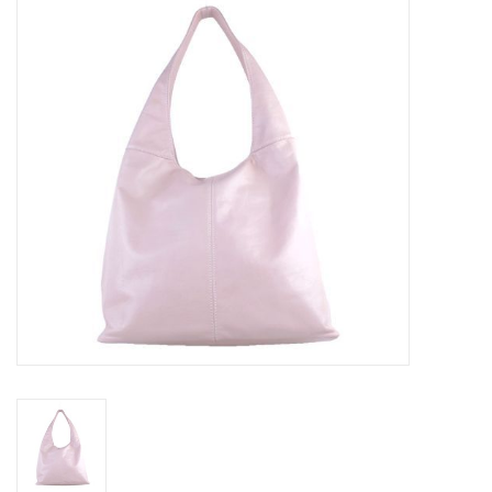
Tassen en meer
Haaraccesoires
Zonnebrillen
Fashion
ON THE BEACH
Charmin*s
Ohlala Jewels
LIFESTYLE PRODUCTEN