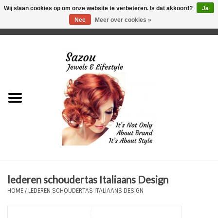
Wij slaan cookies op om onze website te verbeteren. Is dat akkoord?
Ja
Nee
Meer over cookies »
0 Artikelen - €0,00
Home
Just For Her
Just for Him
Kids Only
HORLOGES
lederen schoudertas Italiaans Design
Plus Size Sieraden
HOME
/
LEDEREN SCHOUDERTAS ITALIAANS DESIGN
Enkelbandjes