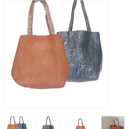
Tassen en meer
Haaraccesoires
Zonnebrillen
Fashion
ON THE BEACH
Charmin*s
Ohlala Jewels
LIFESTYLE PRODUCTEN