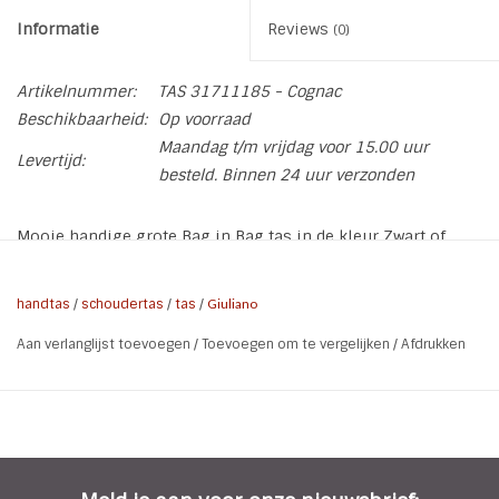
Informatie
Reviews
(0)
Artikelnummer:
TAS 31711185 - Cognac
Beschikbaarheid:
Op voorraad
Maandag t/m vrijdag voor 15.00 uur
Levertijd:
besteld. Binnen 24 uur verzonden
Mooie handige grote Bag in Bag tas in de kleur Zwart of
Cognac van het merk Giuliano
* Materiaal: PU
handtas
/
schoudertas
/
tas
/
Giuliano
* Kleur: Cognac of zwart
Aan verlanglijst toevoegen
/
Toevoegen om te vergelijken
/
Afdrukken
* In de tas zit ook nog een zijvak met rits
Tas
* Hoogte: 27 cm
* Breedte: 24 uitlopend naar 44 cm
* Diepte: 24 cm