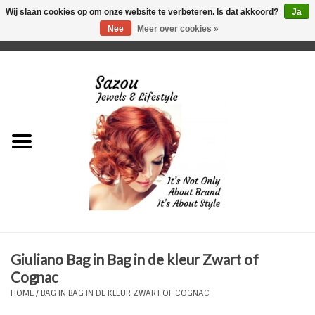
Wij slaan cookies op om onze website te verbeteren. Is dat akkoord?
Ja
Nee
Meer over cookies »
0 Artikelen - €0,00
Home
Just For Her
Just for Him
Kids Only
HORLOGES
Giuliano Bag in Bag in de kleur Zwart of
Plus Size Sieraden
Cognac
HOME
/
BAG IN BAG IN DE KLEUR ZWART OF COGNAC
Enkelbandjes