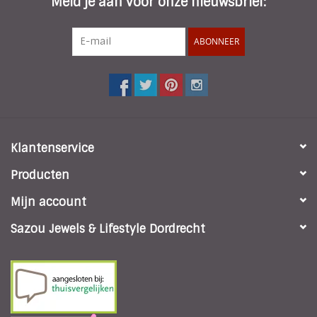
Meld je aan voor onze nieuwsbrief:
De binnen tas
* Hoogte: 22,5 cm
ABONNEER
* Breedte: 22 uitlopend naar 33 cm
* Diepte: 16 cm
Klantenservice
Producten
Mijn account
Sazou Jewels & Lifestyle Dordrecht