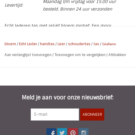
Maandag t/m vrijdag voor 15.00 uur
Levertijd:
besteld. Binnen 24 uur verzonden
Echt lederen tas met reliëf bloem motief. Een mooi
Italiaans design!
* hoog 20.5 cm
bloem
/
Echt Leder
/
handtas
/
Leer
/
schoudertas
/
tas
/
Giuliano
* breed 30 cm
Aan verlanglijst toevoegen
/
Toevoegen om te vergelijken
/
Afdrukken
* Materiaal: Echt leder
* Kleur: Zwart | Zilveren accenten
Meld je aan voor onze nieuwsbrief:
ABONNEER