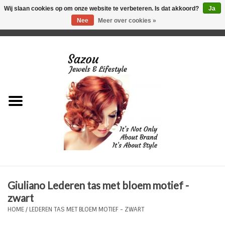
Wij slaan cookies op om onze website te verbeteren. Is dat akkoord?
Ja
Nee
Meer over cookies »
0 Artikelen - €0,00
Home
Just For Her
Just for Him
Kids Only
HORLOGES
Giuliano Lederen tas met bloem motief -
Plus Size Sieraden
zwart
HOME
/
LEDEREN TAS MET BLOEM MOTIEF - ZWART
Enkelbandjes