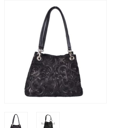
Tassen en meer
Haaraccesoires
Zonnebrillen
Fashion
ON THE BEACH
Charmin*s
Ohlala Jewels
LIFESTYLE PRODUCTEN