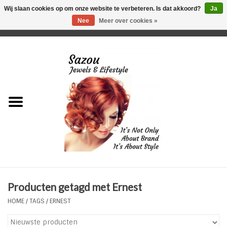
Wij slaan cookies op om onze website te verbeteren. Is dat akkoord?
Ja
Nee
Meer over cookies »
0 Artikelen - €0,00
Home
Just For Her
Just for Him
Kids Only
HORLOGES
Producten getagd met Ernest
Plus Size Sieraden
HOME
/
TAGS
/
ERNEST
Enkelbandjes