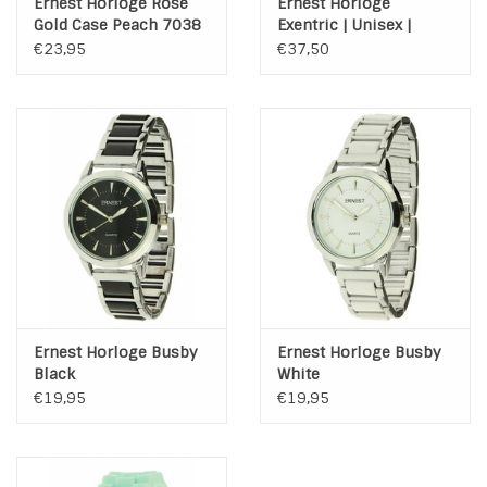
Ernest Horloge Rose
Ernest Horloge
Gold Case Peach 7038
Exentric | Unisex |
Zilver | Zwart
€23,95
€37,50
Ernest Horloge Busby
Ernest Horloge Busby
Black
White
€19,95
€19,95