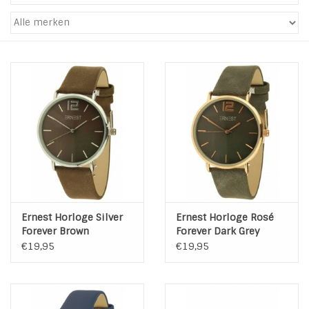
Tassen en meer
Haaraccesoires
Zonnebrillen
Fashion
ON THE BEACH
Ernest Horloge Silver
Ernest Horloge Rosé
Charmin*s
Forever Brown
Forever Dark Grey
€19,95
€19,95
Ohlala Jewels
LIFESTYLE PRODUCTEN