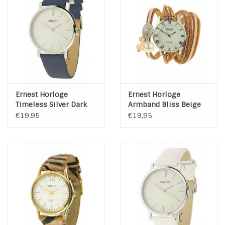
INSPIRATIE
SALE
Blog
Ernest Horloge
Ernest Horloge
Timeless Silver Dark
Armband Bliss Beige
Blue
Silver Nude 2
€19,95
€19,95