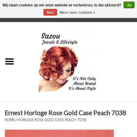
Wij slaan cookies op om onze website te verbeteren. Is dat akkoord?
Ja
Nee
Meer over cookies »
0 Artikelen - €0,00
Home
Just For Her
Just for Him
Kids Only
HORLOGES
Ernest Horloge Rose Gold Case Peach 7038
Plus Size Sieraden
HOME
/
HORLOGE ROSE GOLD CASE PEACH 7038
Enkelbandjes