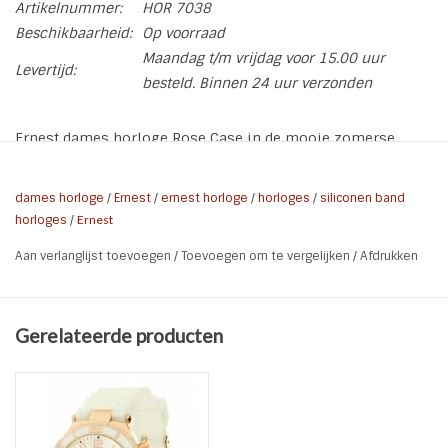
Artikelnummer:
HOR 7038
Beschikbaarheid:
Op voorraad
Maandag t/m vrijdag voor 15.00 uur
Levertijd:
besteld. Binnen 24 uur verzonden
Ernest dames horloge Rose Case in de mooie zomerse
kleur Peach. Deze is met vele outfit kleuren te combineren.
Het horloge heeft een siliconen band welke rekbaar is en
dames horloge
/
Ernest
/
ernest horloge
/
horloges
/
siliconen band
daardoor ook geschikt voor de smallere en bredere pols.
horloges
/
Ernest
* Kleur: Rose case | Peach
Aan verlanglijst toevoegen
/
Toevoegen om te vergelijken
/
Afdrukken
* Achterkant kast: Roestvrij Staal
* Band: Siliconen
* Doorsnee klok: 3,7 cm
Gerelateerde producten
* Breedte band: 2,0 cm
* Nikkel Vrij