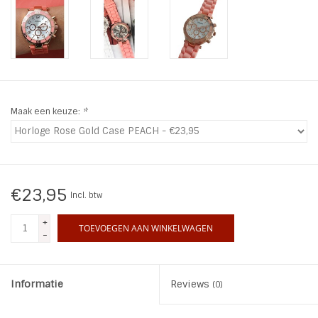
INSPIRATIE
SALE
Blog
Maak een keuze:
*
€23,95
Incl. btw
+
TOEVOEGEN AAN WINKELWAGEN
-
Informatie
Reviews
(0)