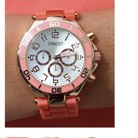
Tassen en meer
Haaraccesoires
Zonnebrillen
Fashion
ON THE BEACH
Charmin*s
Ohlala Jewels
LIFESTYLE PRODUCTEN