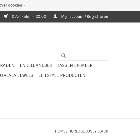
over cookies »
0 Artikelen - €0,00
Mijn account / Registreren
ERADEN
ENKELBANDJES
TASSEN EN MEER
OHLALA JEWELS
LIFESTYLE PRODUCTEN
HOME
/
HORLOGE BUSBY BLACK