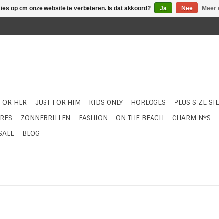
kies op om onze website te verbeteren. Is dat akkoord?
Ja
Nee
Meer 
 FOR HER
JUST FOR HIM
KIDS ONLY
HORLOGES
PLUS SIZE SI
RES
ZONNEBRILLEN
FASHION
ON THE BEACH
CHARMIN*S
SALE
BLOG