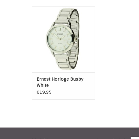
Ernest Dames Horloge Busby.
Metalen band met hard plastic
schakels
Roestvrij stalen achterkant
TOEVOEGEN AAN WINKELWAGEN
Ernest Horloge Busby
White
€19,95