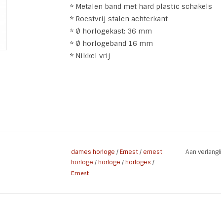
* Metalen band met hard plastic schakels
* Roestvrij stalen achterkant
* Ø horlogekast: 36 mm
* Ø horlogeband 16 mm
* Nikkel vrij
dames horloge
/
Ernest
/
ernest
Aan verlang
horloge
/
horloge
/
horloges
/
Ernest