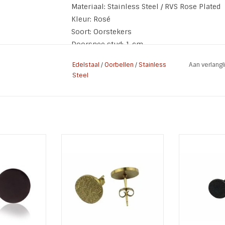
Materiaal: Stainless Steel / RVS Rose Plated
Kleur: Rosé
Soort: Oorstekers
Doorsnee stud: 1 cm
Edelstaal
/
Oorbellen
/
Stainless
Aan verlang
Steel
inless Steel
Oorknopjes Stainless Steel
Oorknopjes 
tuds
Sanded Gold Studs
Sanded 
ess Steel - RVS
Materiaal: Stainless Steel (RVS)
Materiaal: Sta
Zwart
Kleur: Goud
Kleu
stekers
Doorsnee: 1 cm
Doors
ud: 1 cm
TOEVOEGEN AAN WINKELWAGEN
TOEVOEGEN A
 WINKELWAGEN