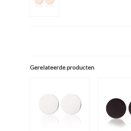
Gerelateerde producten
Oorknopjes Stainless Steel
Oorknopjes Sta
Zilver Studs
Black S
Materiaal: Stainless Steel / RVS
Materiaal: Stainl
Kleur: Zilver
Kleur: 
Soort: Oorstekers
Soort: Oor
Doorsnee stud: 1 cm
Doorsnee st
TOEVOEGEN AAN WINKELWAGEN
TOEVOEGEN AAN