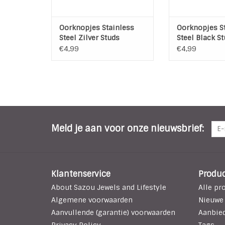
Oorknopjes Stainless
Oorknopjes S
Steel Zilver Studs
Steel Black S
€4,99
€4,99
Meld je aan voor onze nieuwsbrief:
Klantenservice
Produ
About Sazou Jewels and Lifestyle
Alle pr
Algemene voorwaarden
Nieuwe
Aanvullende (garantie) voorwaarden
Aanbie
Privacy Policy
Tags