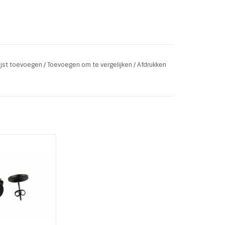
lijst toevoegen
/
Toevoegen om te vergelijken
/
Afdrukken
Stainless Steel
Black Studs
inless Steel (RVS)
r: Zwart
nee: 1 cm
AN WINKELWAGEN