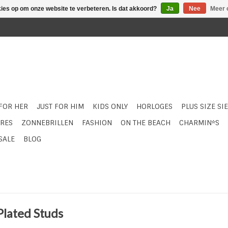
kies op om onze website te verbeteren. Is dat akkoord?
Ja
Nee
Meer 
 FOR HER
JUST FOR HIM
KIDS ONLY
HORLOGES
PLUS SIZE SI
RES
ZONNEBRILLEN
FASHION
ON THE BEACH
CHARMIN*S
SALE
BLOG
Plated Studs