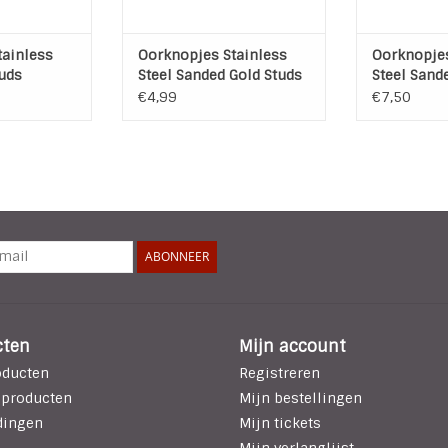
tainless
Oorknopjes Stainless
Oorknopjes
tuds
Steel Sanded Gold Studs
Steel Sand
€4,99
€7,50
ABONNEER
cten
Mijn account
oducten
Registreren
 producten
Mijn bestellingen
dingen
Mijn tickets
Mijn verlanglijst