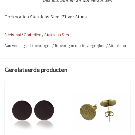
besteld. Binnen 24 uur verzonden
Oorknopjes Stainless Steel Zilver Studs
Materiaal: Stainless Steel / RVS
Kleur: Zilver
Edelstaal
/
Oorbellen
/
Stainless Steel
Soort: Oorstekers
Aan verlanglijst toevoegen
/
Toevoegen om te vergelijken
/
Afdrukken
Doorsnee stud: 1 cm
Gerelateerde producten