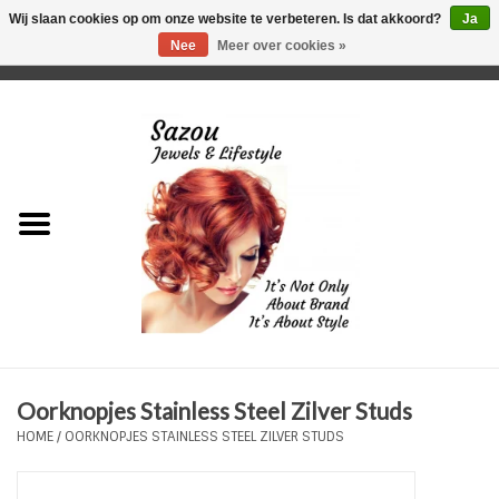
Wij slaan cookies op om onze website te verbeteren. Is dat akkoord?
Ja
Nee
Meer over cookies »
0 Artikelen - €0,00
Home
Just For Her
Just for Him
Kids Only
HORLOGES
Oorknopjes Stainless Steel Zilver Studs
Plus Size Sieraden
HOME
/
OORKNOPJES STAINLESS STEEL ZILVER STUDS
Enkelbandjes