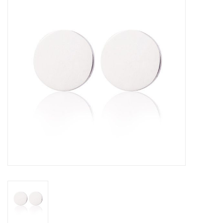
Tassen en meer
Haaraccesoires
Zonnebrillen
Fashion
ON THE BEACH
Charmin*s
Ohlala Jewels
LIFESTYLE PRODUCTEN