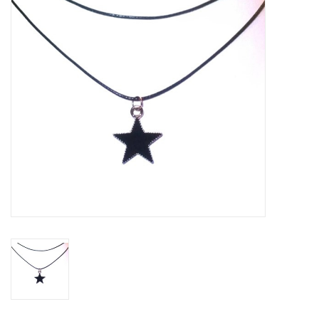
Tassen en meer
Haaraccesoires
Zonnebrillen
Fashion
ON THE BEACH
Charmin*s
Ohlala Jewels
LIFESTYLE PRODUCTEN