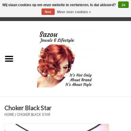
Wij slaan cookies op om onze website te verbeteren. Is dat akkoord?
Ja
Nee
Meer over cookies »
0 Artikelen - €0,00
Home
Just For Her
Just for Him
Kids Only
HORLOGES
Choker Black Star
Plus Size Sieraden
HOME
/
CHOKER BLACK STAR
Enkelbandjes