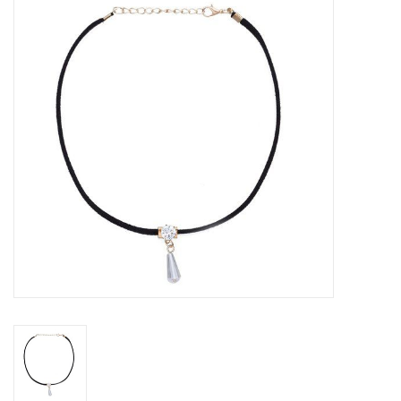
Tassen en meer
Haaraccesoires
Zonnebrillen
Fashion
ON THE BEACH
Charmin*s
Ohlala Jewels
LIFESTYLE PRODUCTEN