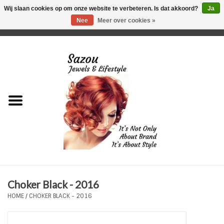
Wij slaan cookies op om onze website te verbeteren. Is dat akkoord?
Ja
Nee
Meer over cookies »
0 Artikelen - €0,00
Home
Just For Her
Just for Him
Kids Only
HORLOGES
Choker Black - 2016
Plus Size Sieraden
HOME
/
CHOKER BLACK - 2016
Enkelbandjes