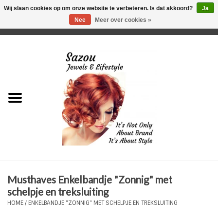
Wij slaan cookies op om onze website te verbeteren. Is dat akkoord?
Ja
Nee
Meer over cookies »
0 Artikelen - €0,00
Home
Just For Her
Just for Him
Kids Only
HORLOGES
Musthaves Enkelbandje "Zonnig" met
Plus Size Sieraden
schelpje en treksluiting
HOME
/
ENKELBANDJE "ZONNIG" MET SCHELPJE EN TREKSLUITING
Enkelbandjes