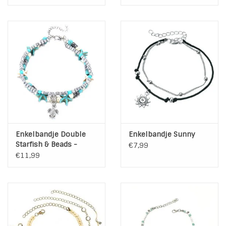
Enkelbandje Double
Enkelbandje Sunny
Starfish & Beads -
€7,99
Turtle Charm
€11,99