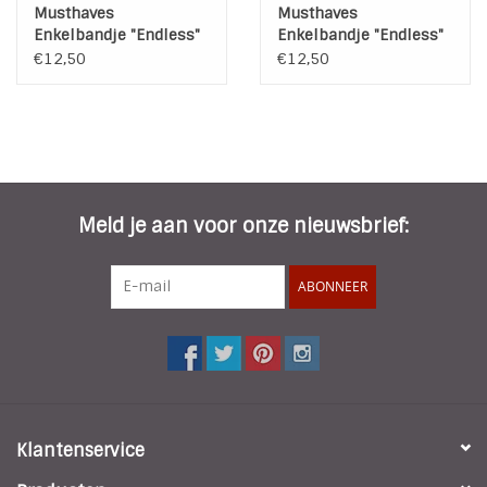
Musthaves
Musthaves
Enkelbandje "Endless"
Enkelbandje "Endless"
Stainless Steel Gold
Stainless Steel Silver
€12,50
€12,50
Plated
Plated
Meld je aan voor onze nieuwsbrief:
ABONNEER
Klantenservice