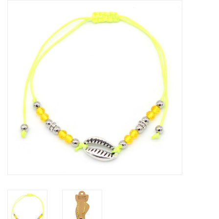
Tassen en meer
Haaraccesoires
Zonnebrillen
Fashion
ON THE BEACH
Charmin*s
Ohlala Jewels
LIFESTYLE PRODUCTEN