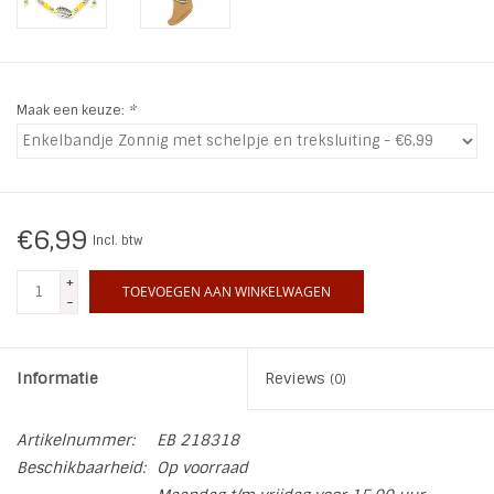
INSPIRATIE
SALE
Maak een keuze:
*
Blog
€6,99
Incl. btw
+
TOEVOEGEN AAN WINKELWAGEN
-
Informatie
Reviews
(0)
Artikelnummer:
EB 218318
Beschikbaarheid:
Op voorraad