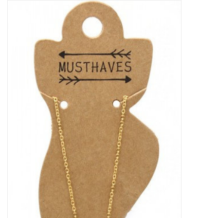
Tassen en meer
Haaraccesoires
Zonnebrillen
Fashion
ON THE BEACH
Charmin*s
Ohlala Jewels
LIFESTYLE PRODUCTEN