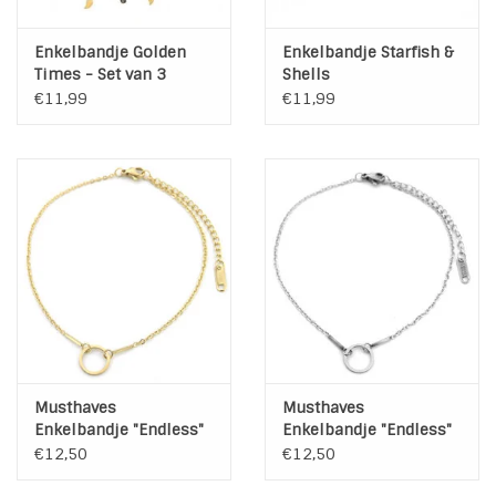
Enkelbandje Golden
Enkelbandje Starfish &
Times - Set van 3
Shells
€11,99
€11,99
Musthaves
Musthaves
Enkelbandje "Endless"
Enkelbandje "Endless"
Stainless Steel Gold
Stainless Steel Silver
€12,50
€12,50
Plated
Plated