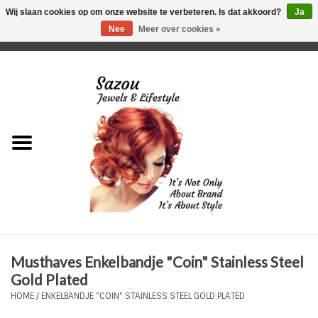
Wij slaan cookies op om onze website te verbeteren. Is dat akkoord?
Ja
Nee
Meer over cookies »
0 Artikelen - €0,00
Home
Just For Her
Just for Him
Kids Only
HORLOGES
Musthaves Enkelbandje "Coin" Stainless Steel
Plus Size Sieraden
Gold Plated
HOME
/
ENKELBANDJE "COIN" STAINLESS STEEL GOLD PLATED
Enkelbandjes