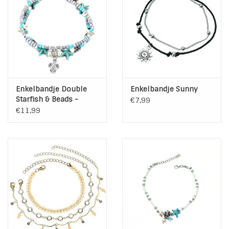
Enkelbandje Double
Enkelbandje Sunny
Starfish & Beads -
€7,99
Turtle Charm
€11,99