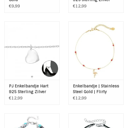
€9,99
€12,99
PJ Enkelbandje Hart
Enkelbandje | Stainless
925 Sterling Zilver
Steel Gold | Flirty
Flamingo
€12,99
€12,99