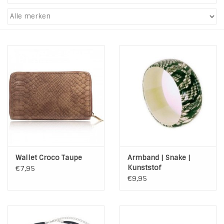
Tassen en meer
Haaraccesoires
Zonnebrillen
Fashion
ON THE BEACH
Wallet Croco Taupe
Armband | Snake |
Charmin*s
Kunststof
€7,95
€9,95
Ohlala Jewels
LIFESTYLE PRODUCTEN