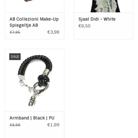
AB Collezioni Make-Up
Sjaal Didi - White
Spiegeltje AB
€6,50
Collezioni
€3,98
€7,95
SALE
Armband | Black | PU
€1,99
€4,99