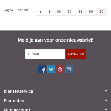
Pagina 90 van 90
1
86
87
88
89
90
Meld je aan voor onze nieuwsbrief:
ABONNEER
Klantenservice
Producten
Mijn account