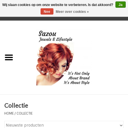
Wij slaan cookies op om onze website te verbeteren. Is dat akkoord?
Ja
Nee
Meer over cookies »
0 Artikelen - €0,00
Home
Just For Her
Just for Him
Kids Only
HORLOGES
Collectie
Plus Size Sieraden
HOME
/
COLLECTIE
Enkelbandjes