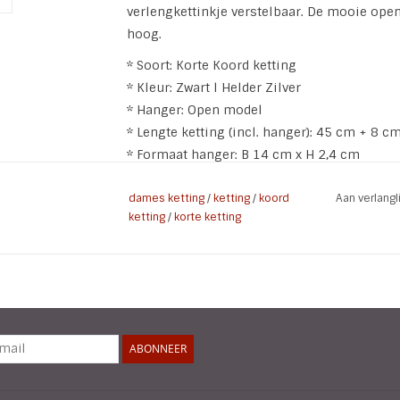
verlengkettinkje verstelbaar. De mooie ope
hoog.
* Soort: Korte Koord ketting
* Kleur: Zwart l Helder Zilver
* Hanger: Open model
* Lengte ketting (incl. hanger): 45 cm + 8 c
* Formaat hanger: B 14 cm x H 2,4 cm
* Materiaal: Leer l Aluminium l Metaallegerin
* Kenmerken: Nikkel vrij
dames ketting
/
ketting
/
koord
Aan verlang
ketting
/
korte ketting
ABONNEER