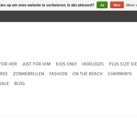
kies op om onze website te verbeteren. Is dat akkoord?
Ja
Nee
Meer 
 FOR HER
JUST FOR HIM
KIDS ONLY
HORLOGES
PLUS SIZE SI
RES
ZONNEBRILLEN
FASHION
ON THE BEACH
CHARMIN*S
SALE
BLOG