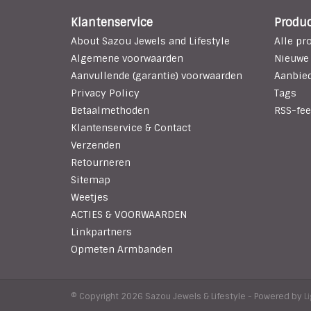
Klantenservice
Produ
About Sazou Jewels and Lifestyle
Alle pr
Algemene voorwaarden
Nieuwe
Aanvullende (garantie) voorwaarden
Aanbie
Privacy Policy
Tags
Betaalmethoden
RSS-fee
Klantenservice & Contact
Verzenden
Retourneren
Sitemap
Weetjes
ACTIES & VOORWAARDEN
Linkpartners
Opmeten Armbanden
© Copyright 2026 Sazou Jewels & Lifestyle - Powered by
L