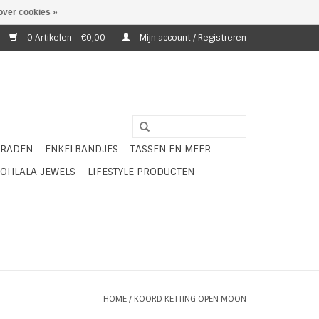
over cookies »
0 Artikelen - €0,00
Mijn account / Registreren
ERADEN
ENKELBANDJES
TASSEN EN MEER
OHLALA JEWELS
LIFESTYLE PRODUCTEN
HOME
/
KOORD KETTING OPEN MOON