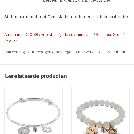
besteld. Binnen 24 uur verzonden
Stalen armband met Dyed Jade met hangers uit de collectie
Elemental van COCO88.
De armband wordt verpakt in een mooie sieradenzakje van
Armband
/
COCO88
/
Edelstaal
/
jade
/
natuursteen
/
Stainless Steel
/
COCO88.
COCO88
Aan verlanglijst toevoegen
/
Toevoegen om te vergelijken
/
Afdrukken
Kleur: White dyed jade (6mm), Silver
Collectie: Elemental
Materiaal: Stainless steel (Edelstaal/RVS) / Natural Stones
Gerelateerde producten
Plating: Zilver Plated
Steen Type: : Dyed Jade