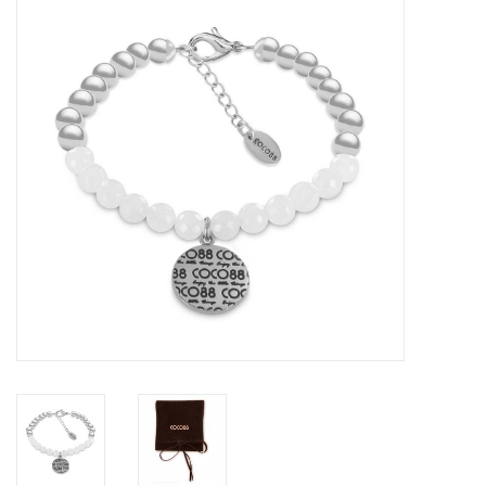
Tassen en meer
Haaraccesoires
Zonnebrillen
Fashion
ON THE BEACH
Charmin*s
Ohlala Jewels
LIFESTYLE PRODUCTEN