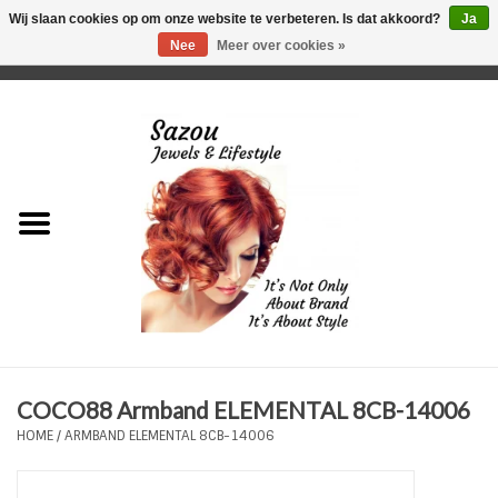
Wij slaan cookies op om onze website te verbeteren. Is dat akkoord?
Ja
Nee
Meer over cookies »
0 Artikelen - €0,00
Home
Just For Her
Just for Him
Kids Only
HORLOGES
COCO88 Armband ELEMENTAL 8CB-14006
Plus Size Sieraden
HOME
/
ARMBAND ELEMENTAL 8CB-14006
Enkelbandjes