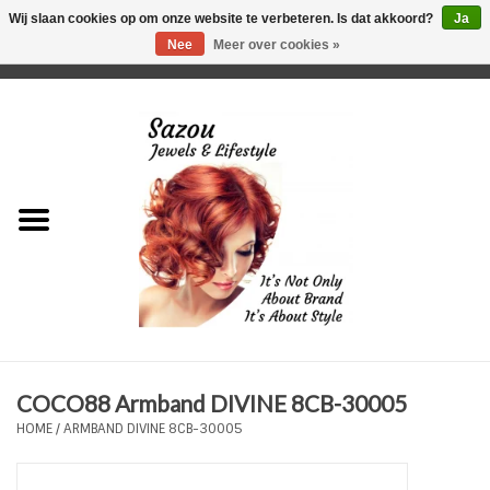
Wij slaan cookies op om onze website te verbeteren. Is dat akkoord?
Ja
Nee
Meer over cookies »
0 Artikelen - €0,00
Home
Just For Her
Just for Him
Kids Only
HORLOGES
COCO88 Armband DIVINE 8CB-30005
Plus Size Sieraden
HOME
/
ARMBAND DIVINE 8CB-30005
Enkelbandjes