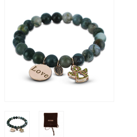
Tassen en meer
Haaraccesoires
Zonnebrillen
Fashion
ON THE BEACH
Charmin*s
Ohlala Jewels
LIFESTYLE PRODUCTEN