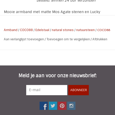
besteld. Binnen 24 uur verzonden
Mooie armband met matte Mos Agate stenen en Lucky
Charms uit de Divine Colection van COCO88
De armband wordt verpakt in een mooie sieradenzakje van
Armband
/
COCO88
/
Edelstaal
/
natural stones
/
natuursteen
/
COCO88
COCO88.
Aan verlanglijst toevoegen
/
Toevoegen om te vergelijken
/
Afdrukken
Collectie: COCO88-Divine
Kleur: Grey/Green
Materiaal: Natural Stones / Stainless Steel
Plating: Rose Gold Plated
Maat: 58 mm
Meld je aan voor onze nieuwsbrief:
Steen Typ: Mat Mos Agate
Kenmerken: rekbaar
ABONNEER