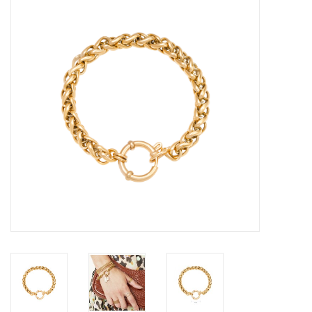
Tassen en meer
Haaraccesoires
Zonnebrillen
Fashion
ON THE BEACH
Charmin*s
Ohlala Jewels
LIFESTYLE PRODUCTEN