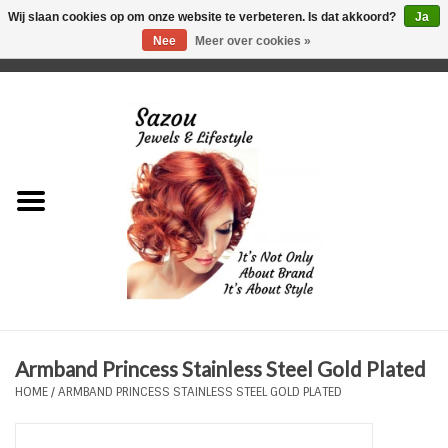
Wij slaan cookies op om onze website te verbeteren. Is dat akkoord?
Ja
Nee
Meer over cookies »
0 Artikelen - €0,00
Home
Just For Her
Just for Him
Kids Only
HORLOGES
Armband Princess Stainless Steel Gold Plated
Plus Size Sieraden
HOME
/
ARMBAND PRINCESS STAINLESS STEEL GOLD PLATED
Enkelbandjes