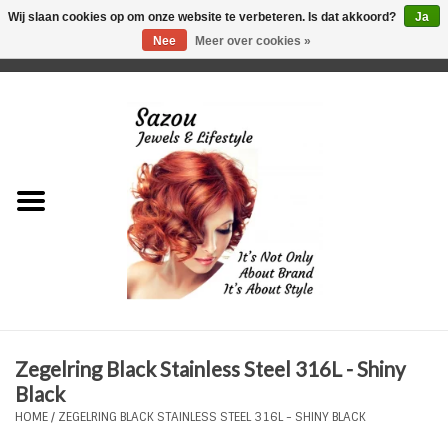
Wij slaan cookies op om onze website te verbeteren. Is dat akkoord?
Ja
Nee
Meer over cookies »
0 Artikelen - €0,00
Home
Just For Her
Just for Him
Kids Only
HORLOGES
Zegelring Black Stainless Steel 316L - Shiny
Plus Size Sieraden
Black
HOME
/
ZEGELRING BLACK STAINLESS STEEL 316L - SHINY BLACK
Enkelbandjes