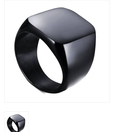
Tassen en meer
Haaraccesoires
Zonnebrillen
Fashion
ON THE BEACH
Charmin*s
Ohlala Jewels
LIFESTYLE PRODUCTEN