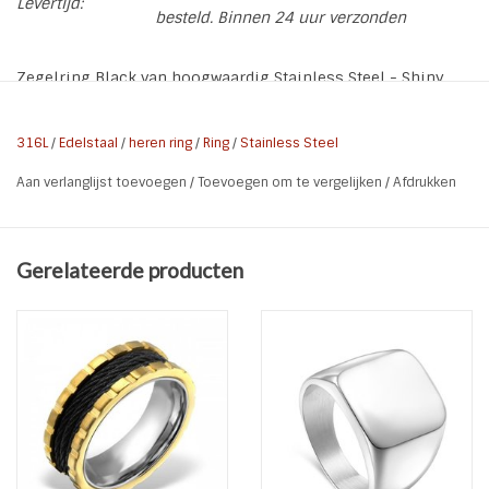
Levertijd:
besteld. Binnen 24 uur verzonden
Zegelring Black van hoogwaardig Stainless Steel - Shiny
Black
316L
/
Edelstaal
/
heren ring
/
Ring
/
Stainless Steel
* Kleur: Glimmend Zwart
Aan verlanglijst toevoegen
/
Toevoegen om te vergelijken
/
Afdrukken
* Materiaal: Stainless Steel 316L
* Breedte ring: 1,8 cm
* Kenmerken: Graveerbaar
Gerelateerde producten