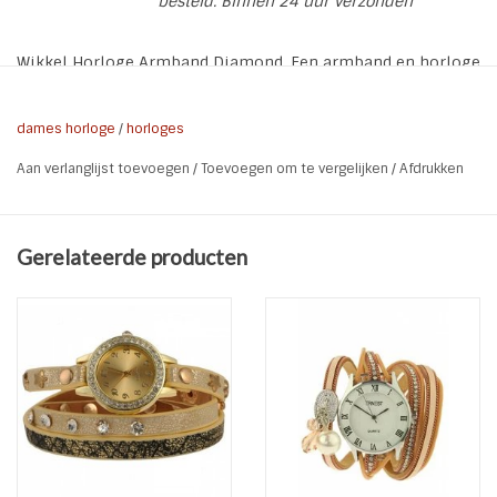
besteld. Binnen 24 uur verzonden
Wikkel Horloge Armband Diamond. Een armband en horloge
in 1. Een klein klokje bevestigd op een band met sterren en
studs. Rondom de kast zitten strass steentjes verwerkt.
dames horloge
/
horloges
* Lengte: 60,5 en 59 en 57 cm
Aan verlanglijst toevoegen
/
Toevoegen om te vergelijken
/
Afdrukken
* Verstelbaar in 3 lengtes middels drukker
* Kleur: Gouden horlogekast met steentjes
* Band: Beige bruin met gouden studs en steentjes
Gerelateerde producten
* Breedte horloge band: 7 mm (niet gewikkeld)
* Diameter horlogekast: 29 mm
* Uurwerk: Quartz
* Waterdichtheid: 3 ATM