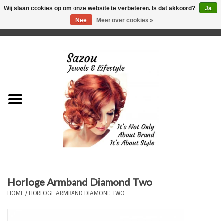
Wij slaan cookies op om onze website te verbeteren. Is dat akkoord?
Ja
Nee
Meer over cookies »
0 Artikelen - €0,00
Home
Just For Her
Just for Him
Kids Only
HORLOGES
Horloge Armband Diamond Two
Plus Size Sieraden
HOME
/
HORLOGE ARMBAND DIAMOND TWO
Enkelbandjes