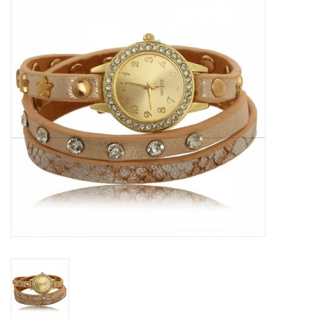
Tassen en meer
Haaraccesoires
Zonnebrillen
Fashion
ON THE BEACH
Charmin*s
Ohlala Jewels
LIFESTYLE PRODUCTEN