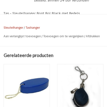
besteld. Binnen 24 uur verzonden
Tas,- Sleutelhanger Bont Bol Black met Bedels
* Kleur: Zwart / Zilver
* Lengte: 20 cm (incl. haak)
Sleutelhanger
/
Tashanger
* Doorsnee bol: 8 cm
Aan verlanglijst toevoegen
/
Toevoegen om te vergelijken
/
Afdrukken
* Bedels: 3 flosjes / Munt / Hartje
* Nikkel Vrij
Gerelateerde producten