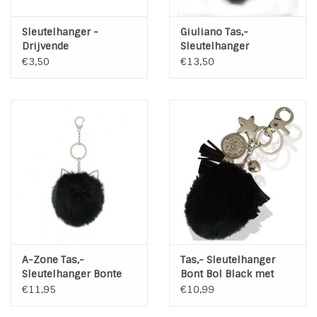
Sleutelhanger -
Giuliano Tas,-
Drijvende
Sleutelhanger
sleutelhanger
druppelvorm Blauw
€3,50
€13,50
A-Zone Tas,-
Tas,- Sleutelhanger
Sleutelhanger Bonte
Bont Bol Black met
Poes
Bedels
€11,95
€10,99