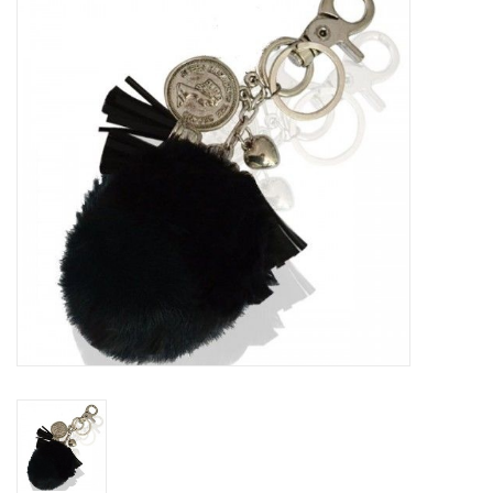
Tassen en meer
Haaraccesoires
Zonnebrillen
Fashion
ON THE BEACH
Charmin*s
Ohlala Jewels
LIFESTYLE PRODUCTEN