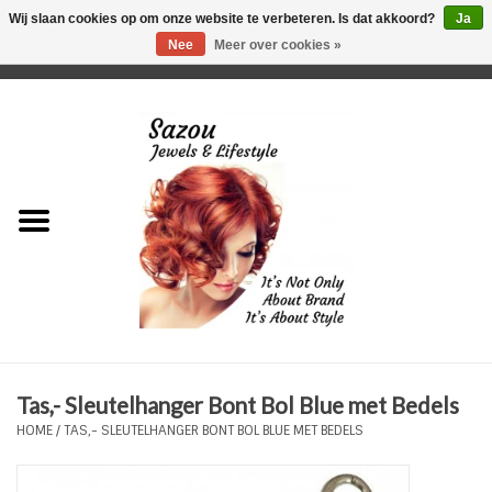
Wij slaan cookies op om onze website te verbeteren. Is dat akkoord?
Ja
Nee
Meer over cookies »
0 Artikelen - €0,00
Home
Just For Her
Just for Him
Kids Only
HORLOGES
Tas,- Sleutelhanger Bont Bol Blue met Bedels
Plus Size Sieraden
HOME
/
TAS,- SLEUTELHANGER BONT BOL BLUE MET BEDELS
Enkelbandjes