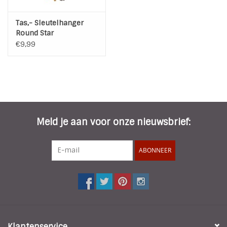
Tas,- Sleutelhanger
Round Star
Combination Brown
€9,99
Meld je aan voor onze nieuwsbrief:
ABONNEER
Klantenservice