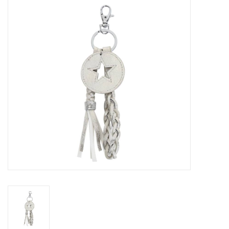
Tassen en meer
Haaraccesoires
Zonnebrillen
Fashion
ON THE BEACH
Charmin*s
Ohlala Jewels
LIFESTYLE PRODUCTEN