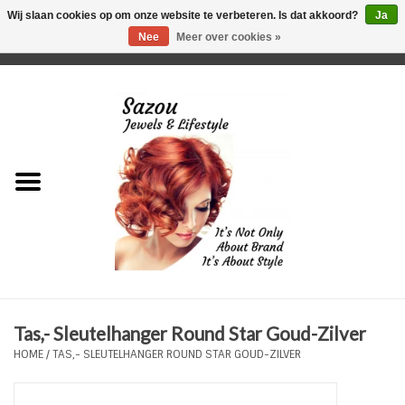
Wij slaan cookies op om onze website te verbeteren. Is dat akkoord?
Ja
Nee
Meer over cookies »
0 Artikelen - €0,00
Home
Just For Her
Just for Him
Kids Only
HORLOGES
Tas,- Sleutelhanger Round Star Goud-Zilver
Plus Size Sieraden
HOME
/
TAS,- SLEUTELHANGER ROUND STAR GOUD-ZILVER
Enkelbandjes