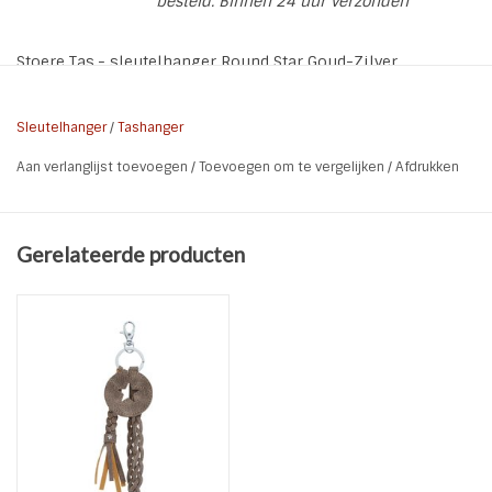
besteld. Binnen 24 uur verzonden
Stoere Tas,- sleutelhanger Round Star Goud-Zilver
Kleur:
Goud - Zilver
Sleutelhanger
/
Tashanger
Materiaal:
Aluminium / PU
Aan verlanglijst toevoegen
/
Toevoegen om te vergelijken
/
Afdrukken
Lengte:
17,5 cm
Doorsnee
5,5 cm
rondje:
Gerelateerde producten