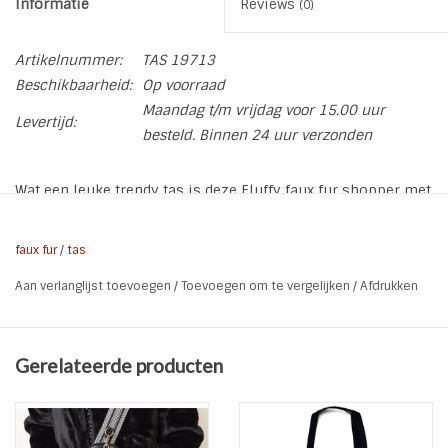
Informatie
Reviews
(0)
Artikelnummer:
TAS 19713
Beschikbaarheid:
Op voorraad
Maandag t/m vrijdag voor 15.00 uur
Levertijd:
besteld. Binnen 24 uur verzonden
Wat een leuke trendy tas is deze Fluffy faux fur shopper met
luipaard print. Voor je werk, een dagje weg of om te
shoppen. Gemaakt van zacht donzige faux vacht en met
faux fur
/
tas
stevige handgrepen
Aan verlanglijst toevoegen
/
Toevoegen om te vergelijken
/
Afdrukken
De tas heeft een groot vak en is afsluitbaar met een rits.
* Soort: Tas | Shopper
* Materiaal: Faux fur
Gerelateerde producten
* Patroon: Luipaard
* Formaat: 36 x 29 x 13,5 cm
* Sluiting: rits