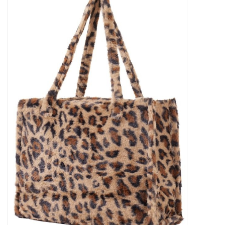
Tassen en meer
Haaraccesoires
Zonnebrillen
Fashion
ON THE BEACH
Charmin*s
Ohlala Jewels
LIFESTYLE PRODUCTEN