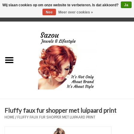
Wij slaan cookies op om onze website te verbeteren. Is dat akkoord?
Ja
Nee
Meer over cookies »
0 Artikelen - €0,00
Home
Just For Her
Just for Him
Kids Only
HORLOGES
Fluffy faux fur shopper met luipaard print
Plus Size Sieraden
HOME
/
FLUFFY FAUX FUR SHOPPER MET LUIPAARD PRINT
Enkelbandjes