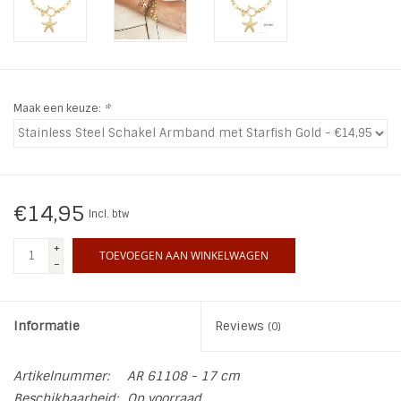
INSPIRATIE
SALE
Maak een keuze:
*
Blog
€14,95
Incl. btw
+
TOEVOEGEN AAN WINKELWAGEN
-
Informatie
Reviews
(0)
Artikelnummer:
AR 61108 - 17 cm
Beschikbaarheid:
Op voorraad