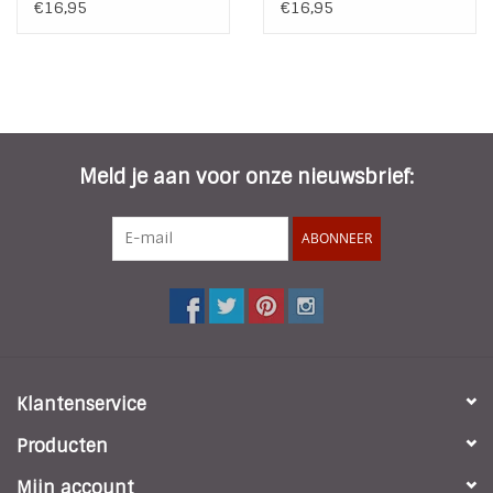
Starfish | Stainless
€16,95
€16,95
Steel
Meld je aan voor onze nieuwsbrief:
ABONNEER
Klantenservice
Producten
Mijn account