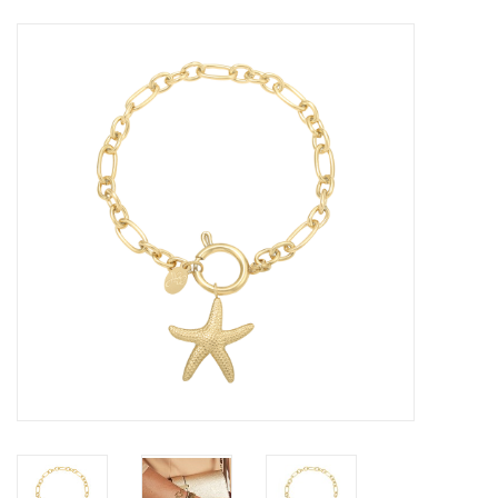
Tassen en meer
Haaraccesoires
Zonnebrillen
Fashion
ON THE BEACH
Charmin*s
Ohlala Jewels
LIFESTYLE PRODUCTEN