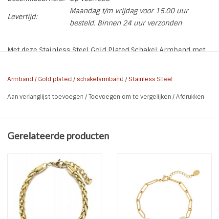
Maandag t/m vrijdag voor 15.00 uur
Levertijd:
besteld. Binnen 24 uur verzonden
Met deze Stainless Steel Gold Plated Schakel Armband met
Starfish bedel volg je de laatste trends. Stainless steel, ook
wel roestvast staal of edelstaal genoemd, blijft mooi en
Armband
/
Gold plated
/
schakelarmband
/
Stainless Steel
geeft niet af
Aan verlanglijst toevoegen
/
Toevoegen om te vergelijken
/
Afdrukken
* Lengte: 17 cm of 19 cm
* Materiaal: Stainless Steel Gold Plated
* Kleur: Goud
Gerelateerde producten