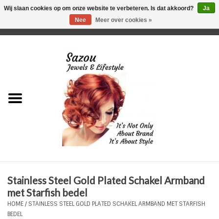
Wij slaan cookies op om onze website te verbeteren. Is dat akkoord?
Ja
Nee
Meer over cookies »
0 Artikelen - €0,00
Home
Just For Her
Just for Him
Kids Only
HORLOGES
Stainless Steel Gold Plated Schakel Armband
Plus Size Sieraden
met Starfish bedel
HOME
/
STAINLESS STEEL GOLD PLATED SCHAKEL ARMBAND MET STARFISH
Enkelbandjes
BEDEL