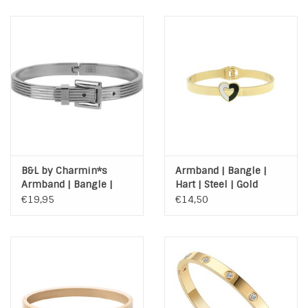
B&L by Charmin*s
Armband | Bangle |
Armband | Bangle |
Hart | Steel | Gold
Ceinture | Steel | Silver
€19,95
€14,50
Plated