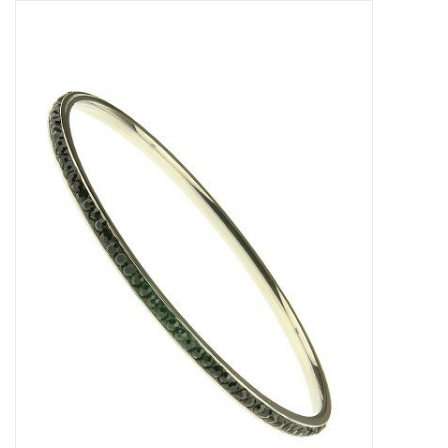
Tassen en meer
Haaraccesoires
Zonnebrillen
Fashion
ON THE BEACH
Charmin*s
Ohlala Jewels
LIFESTYLE PRODUCTEN