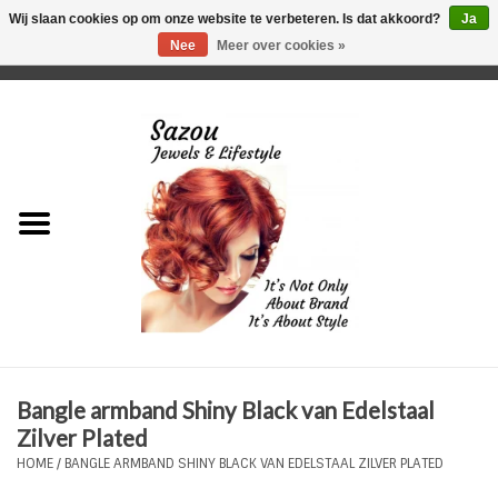
Wij slaan cookies op om onze website te verbeteren. Is dat akkoord?
Ja
Nee
Meer over cookies »
0 Artikelen - €0,00
Home
Just For Her
Just for Him
Kids Only
HORLOGES
Bangle armband Shiny Black van Edelstaal
Plus Size Sieraden
Zilver Plated
HOME
/
BANGLE ARMBAND SHINY BLACK VAN EDELSTAAL ZILVER PLATED
Enkelbandjes