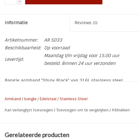
-
Informatie
Reviews
(0)
Artikelnummer:
AR 5033
Beschikbaarheid:
Op voorraad
Maandag t/m vrijdag voor 15.00 uur
Levertijd:
besteld. Binnen 24 uur verzonden
Bangle armband "Shiny Black" van 316L stainless steel
Silver plated. De armband heeft rondom glittersteentjes. De
armban dis rond en bestaat uit één geheel.
Armband
/
bangle
/
Edelstaal
/
Stainless Steel
* Materiaal: Stainless Steel 316L | Silver Plated | steentjes
Aan verlanglijst toevoegen
/
Toevoegen om te vergelijken
/
Afdrukken
* Doorsnee armband: 6,5 cm
* Breedte armband: 3 mm
* Nikkel vrij
Gerelateerde producten