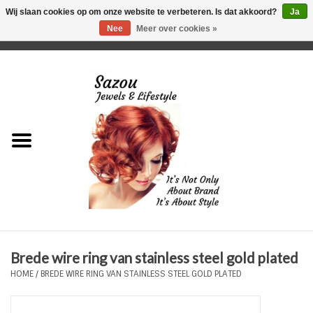
Wij slaan cookies op om onze website te verbeteren. Is dat akkoord?
Ja
Nee
Meer over cookies »
0 Artikelen - €0,00
Home
Just For Her
Just for Him
Kids Only
HORLOGES
Brede wire ring van stainless steel gold plated
Plus Size Sieraden
HOME
/
BREDE WIRE RING VAN STAINLESS STEEL GOLD PLATED
Enkelbandjes