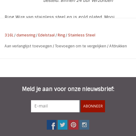
besteld. Binnen 24 uur verzonden
Ring Wire van stainless steel en is gold plated. Mooi
fashion item die past bij vele stijlen.
316L
/
damesring
/
Edelstaal
/
Ring
/
Stainless Steel
* Kleur: Goud
Aan verlanglijst toevoegen
/
Toevoegen om te vergelijken
/
Afdrukken
* Materiaal: Stainless steel
* Breedte ring: 15 mm
* Kenmerken: Stainless Steel - Gold Plated
Meld je aan voor onze nieuwsbrief:
ABONNEER