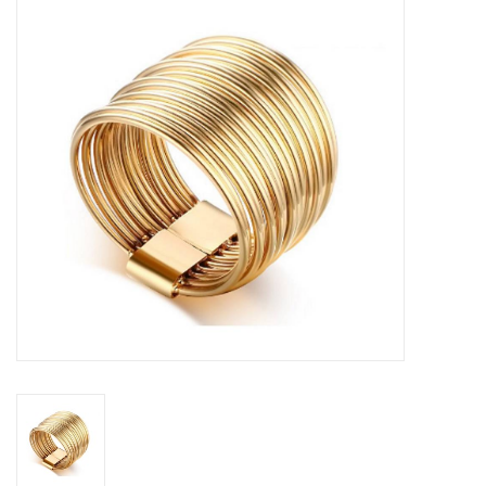
Tassen en meer
Haaraccesoires
Zonnebrillen
Fashion
ON THE BEACH
Charmin*s
Ohlala Jewels
LIFESTYLE PRODUCTEN