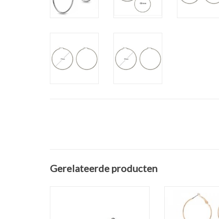
Gerelateerde producten
Stainless Steel Creolen
Oorbellen Barb
Chirurgisch Staal
Soort: Creolen 
Ø 33 mm
bedel