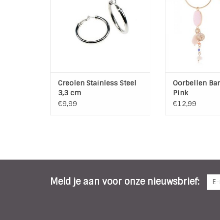
dikte: 0,5 cm
Kleur: Silver, Z
Doorsnee Creo
Doorsnee: 25 mm
Totale Leng
Dikte: 4 mm
Materiaal:
Materiaal: Rhodium
Nikkelv
coating,koper basis,chirurgisch
TOEVOEGEN AAN
stainless steel pin
TOEVOEGEN AAN WINKELWAGEN
Creolen Stainless Steel
Oorbellen Bar
3,3 cm
Pink
€9,99
€12,99
Meld je aan voor onze nieuwsbrief: