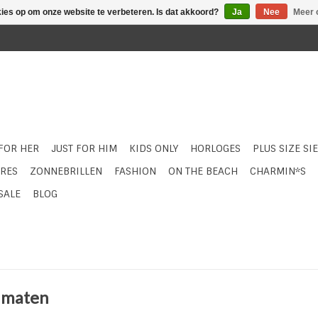
kies op om onze website te verbeteren. Is dat akkoord?
Ja
Nee
Meer 
 FOR HER
JUST FOR HIM
KIDS ONLY
HORLOGES
PLUS SIZE SI
RES
ZONNEBRILLEN
FASHION
ON THE BEACH
CHARMIN*S
SALE
BLOG
3 maten