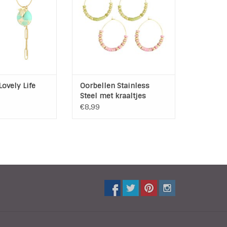
een / strass
TOEVOEGEN AAN WINKELWAGEN
 2,5 cm
AN WINKELWAGEN
Lovely Life
Oorbellen Stainless
Steel met kraaltjes
€8,99