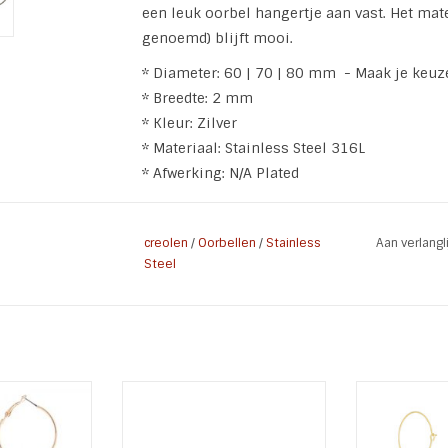
een leuk oorbel hangertje aan vast. Het mate
genoemd) blijft mooi.
* Diameter: 60 | 70 | 80 mm - Maak je keuz
* Breedte: 2 mm
* Kleur: Zilver
* Materiaal: Stainless Steel 316L
* Afwerking: N/A Plated
creolen
/
Oorbellen
/
Stainless
Aan verlang
Steel
ie Soft Pink
Zilveren oorbellen Creolen 17
Oorbellen Lov
met steen en
mm x 1,8 mm
C
s.
Materiaal: Zilver
Stainless St