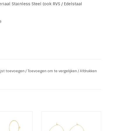
riaal Stainless Steel (ook RVS / Edelstaal
e
lijst toevoegen
/
Toevoegen om te vergelijken
/
Afdrukken
ely Life Turquoise
Trendy Stainless Steel Gold
reolen
Creolen van 3,8 cm doorsnee
eel Gold Plated l
met kraaltjes.