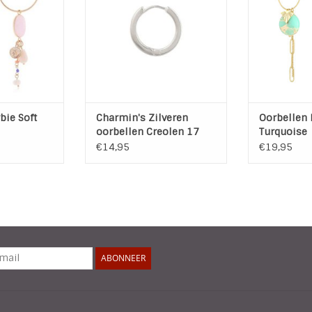
ach Roze, Wit
Doorsnee: 17 mm
natuurst
ol: 3,2 cm
Dikte: 1,8 mm
8 x
te: 9 cm
TOEVOEGEN AAN WINKELWAGEN
TOEVOEGEN A
 Metaal
rij
 WINKELWAGEN
bie Soft
Charmin's Zilveren
Oorbellen 
oorbellen Creolen 17
Turquoise
mm x 1,8 mm
€14,95
€19,95
ABONNEER