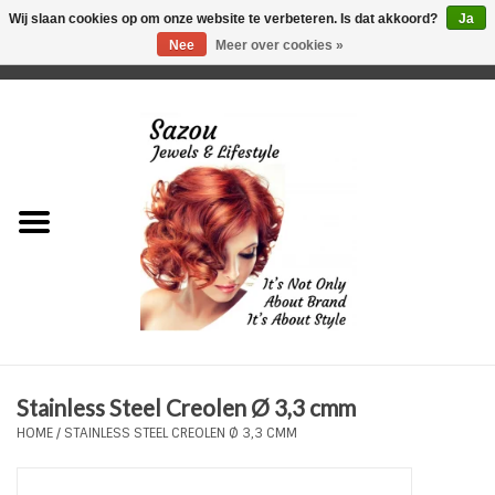
Wij slaan cookies op om onze website te verbeteren. Is dat akkoord?
Ja
Nee
Meer over cookies »
0 Artikelen - €0,00
Home
Just For Her
Just for Him
Kids Only
HORLOGES
Stainless Steel Creolen Ø 3,3 cmm
Plus Size Sieraden
HOME
/
STAINLESS STEEL CREOLEN Ø 3,3 CMM
Enkelbandjes