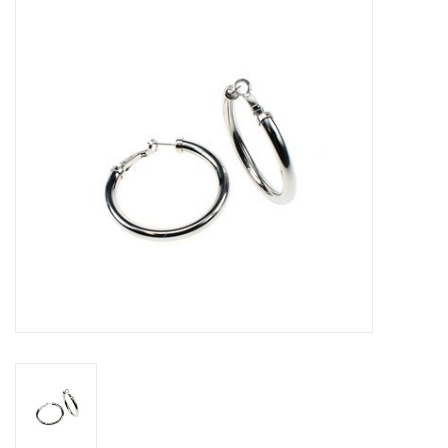
Tassen en meer
Haaraccesoires
Zonnebrillen
Fashion
ON THE BEACH
Charmin*s
Ohlala Jewels
LIFESTYLE PRODUCTEN