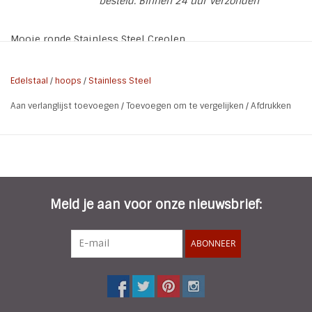
besteld. Binnen 24 uur verzonden
Mooie ronde Stainless Steel Creolen
* Doorsnee: 3,3 cm
Edelstaal
/
hoops
/
Stainless Steel
* Dikte: 0,5 cm
Aan verlanglijst toevoegen
/
Toevoegen om te vergelijken
/
Afdrukken
* Materiaal: Stainless Steel / Rhodium Plated
* Kleur: Zilver
Rhodium wat is het en waarom is het gebruik bij sieraden
zo gewild.
Meld je aan voor onze nieuwsbrief:
Door toepassing van een rhodiumlaagje op zilveren
sieraden krijgen ze dezelfde lichte uitstraling als witgoud.
Het is een metaalsoort die het dichtst staat bij Platium. Het
ABONNEER
Rhodineren van sieraden wordt toegepast om ze te
beschermen tegen oxidatie en eveneens verkrijgen ze
hierdoor een zeer fraaie uitstraling. Rhodium heeft een
mooie witte kleur Tussen Chroom en RVS. Het is niet