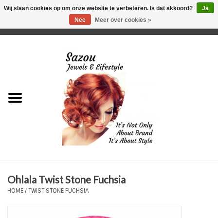
Wij slaan cookies op om onze website te verbeteren. Is dat akkoord?
Ja
Nee
Meer over cookies »
0 Artikelen - €0,00
Home
Just For Her
Just for Him
Kids Only
HORLOGES
Ohlala Twist Stone Fuchsia
Plus Size Sieraden
HOME
/
TWIST STONE FUCHSIA
Enkelbandjes