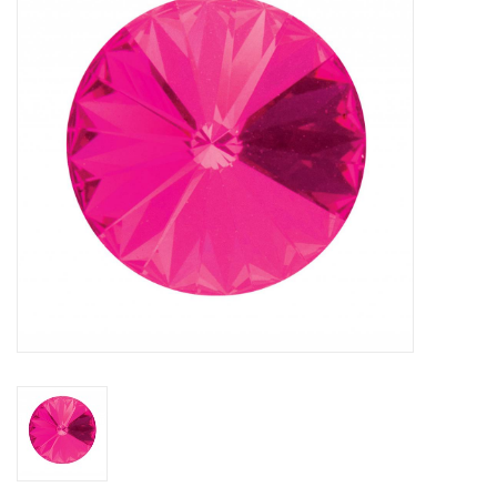
Tassen en meer
Haaraccesoires
Zonnebrillen
Fashion
ON THE BEACH
Charmin*s
Ohlala Jewels
LIFESTYLE PRODUCTEN