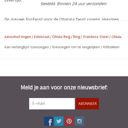
Levertijd:
besteld. Binnen 24 uur verzonden
De nieuwe TopTwist voor de Ohalala Twist ringen. Hiermee
kan je eindelos combineren.
aanschuif ringen
/
Edelstaal
/
Ohlala Ring
/
Ring
/
Stainless Steel
/
Ohlala
Wanneer je nog een ring uit de eerste serie hebt (Steel,
Aan verlanglijst toevoegen
/
Toevoegen om te vergelijken
/
Afdrukken
Rose, Gold, Choco) dan heb je voor de nieuwe stenen een
andere schroefdop nodig welke hier los verkrijgbaar is in
alle kleuren. Zo kan je nog leukere combinaties maken.
Meld je aan voor onze nieuwsbrief:
ABONNEER