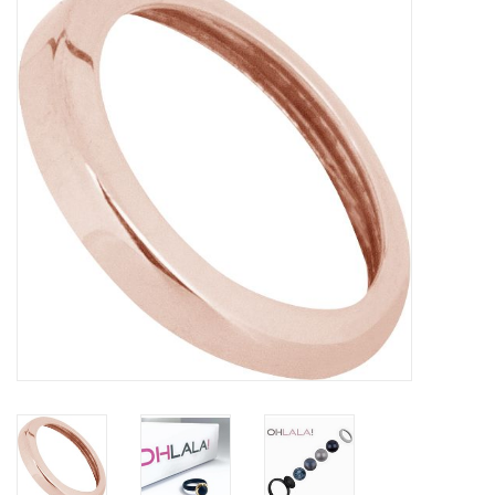
Tassen en meer
Haaraccesoires
Zonnebrillen
Fashion
ON THE BEACH
Charmin*s
Ohlala Jewels
LIFESTYLE PRODUCTEN