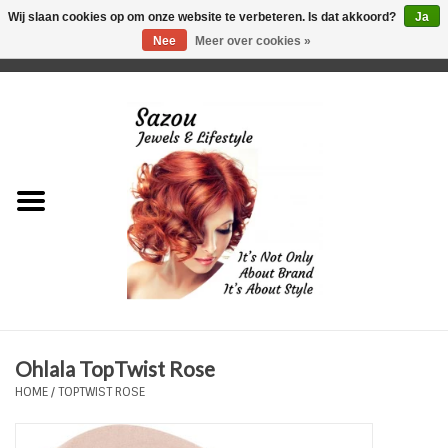
Wij slaan cookies op om onze website te verbeteren. Is dat akkoord?
Ja
Nee
Meer over cookies »
0 Artikelen - €0,00
Home
Just For Her
Just for Him
Kids Only
HORLOGES
Ohlala TopTwist Rose
Plus Size Sieraden
HOME
/
TOPTWIST ROSE
Enkelbandjes