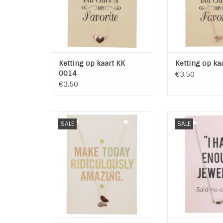
TOEVOEGEN AAN WINKELWAGEN
Ketting op kaart KK
Ketting op ka
0014
€3,50
€3,50
Rose Gouden ketting met
Zilver kettinkj
SALE
SALE
Vlinder Bedel op kaart
bedel op
Tekst: Make Today Ridiculously
Tekst: I Have en
Amazing
Said No O
Lengte ketting: 42 cm + 5 cm
De ketting 
verleng kettinkje
verstelbare
TOEVOEGEN AAN WINKELWAGEN
TOEVOEGEN AAN