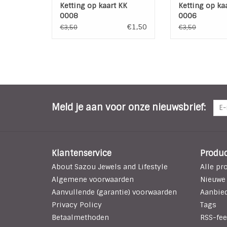
Ketting op kaart KK
Ketting op ka
0008
0006
€1,50
€3,50
€3,50
Meld je aan voor onze nieuwsbrief:
Klantenservice
Produ
About Sazou Jewels and Lifestyle
Alle pr
Algemene voorwaarden
Nieuwe
Aanvullende (garantie) voorwaarden
Aanbie
Privacy Policy
Tags
Betaalmethoden
RSS-fee