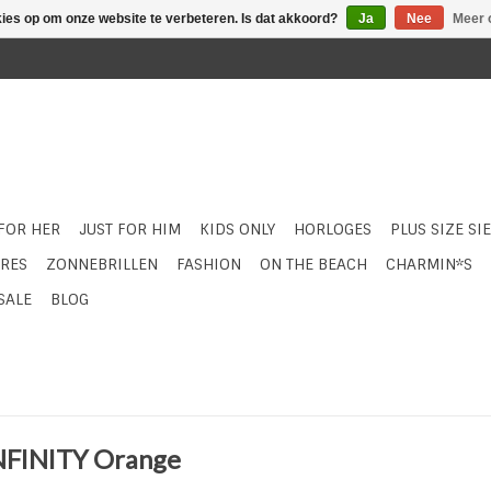
kies op om onze website te verbeteren. Is dat akkoord?
Ja
Nee
Meer 
 FOR HER
JUST FOR HIM
KIDS ONLY
HORLOGES
PLUS SIZE SI
RES
ZONNEBRILLEN
FASHION
ON THE BEACH
CHARMIN*S
SALE
BLOG
INFINITY Orange