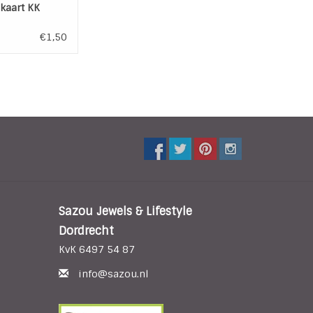
 kaart KK
€1,50
Sazou Jewels & Lifestyle
Dordrecht
KvK 6497 54 87
info@sazou.nl