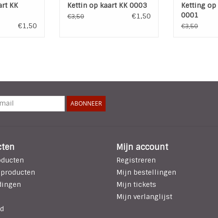
art KK
Kettin op kaart KK 0003
Ketting op
0001
€1,50
€3,50
€1,50
€3,50
ABONNEER
cten
Mijn account
oducten
Registreren
 producten
Mijn bestellingen
dingen
Mijn tickets
Mijn verlanglijst
d