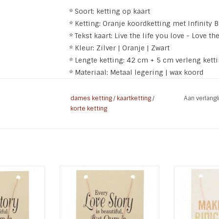
* Soort: ketting op kaart
* Ketting: Oranje koordketting met Infinity 
* Tekst kaart: Live the life you love - Love the
* Kleur: Zilver | Oranje | Zwart
* Lengte ketting: 42 cm + 5 cm verleng ketti
* Materiaal: Metaal legering | wax koord
dames ketting
/
kaartketting
/
Aan verlang
korte ketting
kje met Strik
Rose Goud Kettinkje met Kruis
Rose Gold
 kaart
bedel op kaart
Wishbone 
Tekst: Every love story is
Tekst: Make T
 WINKELWAGEN
beautiful, but ours is my
Am
favorite
TOEVOEGEN A