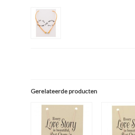
Gerelateerde producten
Rose Gouden Kettinkje met
Rose Goud kettin
Hart bedel op een kaart
bedel op
Tekst: Every love story is
TOEVOEGEN AAN
beautiful, but ours is my
favorite.