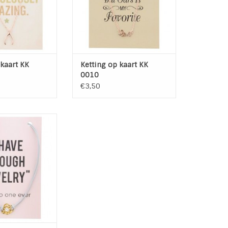
De ketting heeft een
verstelbare sluiting
TOEVOEGEN AAN WINKELWAGEN
 kaart KK
Ketting op kaart KK
0010
€3,50
d kettinkje met
del op kaart
 enough Jewelry -
o One ever
ng heeft een
are sluiting.
AN WINKELWAGEN