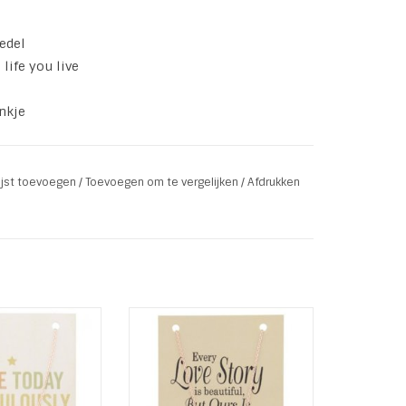
Bedel
 life you live
nkje
lijst toevoegen
/
Toevoegen om te vergelijken
/
Afdrukken
 Kettinkje met
Rose Gouden Ketting met Love
bedel op kaart
bedel op kaart
oday Ridiculously
Tekst: Every love story is
azing
beautiful, but ours is my
favorite
AN WINKELWAGEN