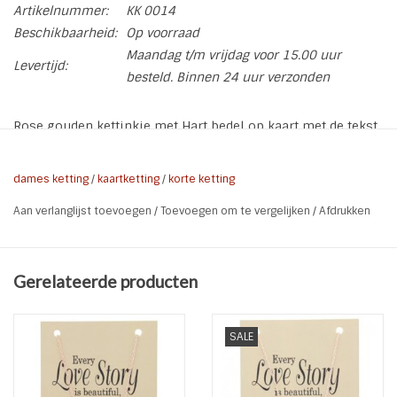
Artikelnummer:
KK 0014
Beschikbaarheid:
Op voorraad
Maandag t/m vrijdag voor 15.00 uur
Levertijd:
besteld. Binnen 24 uur verzonden
Rose gouden kettinkje met Hart bedel op kaart met de tekst
"Every love story is beautiful, but ours is my favorite". Leuk
als kadootje of voor jezelf.
dames ketting
/
kaartketting
/
korte ketting
* Soort: ketting op kaart
Aan verlanglijst toevoegen
/
Toevoegen om te vergelijken
/
Afdrukken
* Ketting: Rose gold plated ketting met Hart bedel
* Tekst kaart: Every love story is beautiful, but ours is my
favorite
Gerelateerde producten
* Kleur: Rose gold | Beide | Zwart
* Lengte ketting: 42 cm + 5 cm verleng kettinkje
* Materiaal ketting: Metaallegering Gold plated
SALE