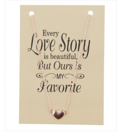
Tassen en meer
Haaraccesoires
Zonnebrillen
Fashion
ON THE BEACH
Charmin*s
Ohlala Jewels
LIFESTYLE PRODUCTEN