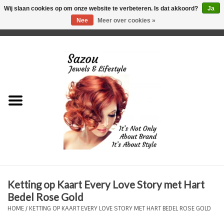
Wij slaan cookies op om onze website te verbeteren. Is dat akkoord?
Ja
Nee
Meer over cookies »
0 Artikelen - €0,00
Home
Just For Her
Just for Him
Kids Only
HORLOGES
Ketting op Kaart Every Love Story met Hart
Plus Size Sieraden
Bedel Rose Gold
HOME
/
KETTING OP KAART EVERY LOVE STORY MET HART BEDEL ROSE GOLD
Enkelbandjes