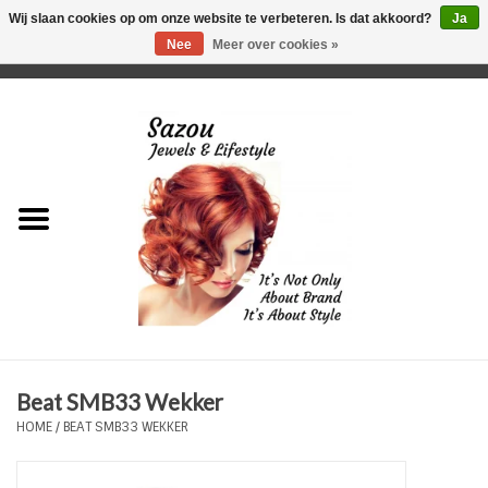
Wij slaan cookies op om onze website te verbeteren. Is dat akkoord?
Ja
Nee
Meer over cookies »
0 Artikelen - €0,00
Home
Just For Her
Just for Him
Kids Only
HORLOGES
Beat SMB33 Wekker
Plus Size Sieraden
HOME
/
BEAT SMB33 WEKKER
Enkelbandjes