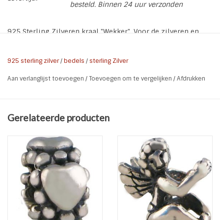
besteld. Binnen 24 uur verzonden
925 Sterling Zilveren kraal "Wekker". Voor de zilveren en
leren armbanden van Charmi*s By Kidz of als tussenkraal
voor een op maat gemaakte natural stones armband.
925 sterling zilver
/
bedels
/
sterling Zilver
* Soort: Kraal Wekker
Aan verlanglijst toevoegen
/
Toevoegen om te vergelijken
/
Afdrukken
* Materiaal: 925 Sterling Zilver
* Kleur: Zilver
* Formaat:
Gerelateerde producten
* Gat grootte: