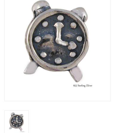
Tassen en meer
Haaraccesoires
Zonnebrillen
Fashion
ON THE BEACH
Charmin*s
Ohlala Jewels
LIFESTYLE PRODUCTEN