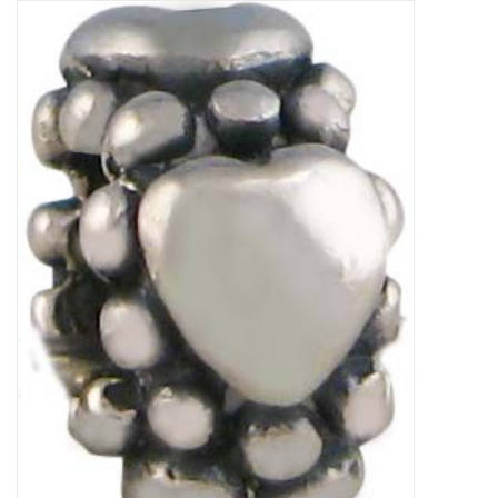
Tassen en meer
Haaraccesoires
Zonnebrillen
Fashion
ON THE BEACH
Charmin*s
Ohlala Jewels
LIFESTYLE PRODUCTEN