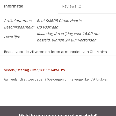
Informatie
Reviews
(0)
Artikelnummer:
Beat SMB08 Circle Hearts
Beschikbaarheid:
Op voorraad
Maandag t/m vrijdag voor 15.00 uur
Levertijd:
besteld. Binnen 24 uur verzonden
Beads voor de zilveren en leren armbanden van Charmi*s
By Kidz in allerlei leuke kleuren en figuurtjes
bedels
/
sterling Zilver
/
KIDZ CHARMIN*S
Aan verlanglijst toevoegen
/
Toevoegen om te vergelijken
/
Afdrukken