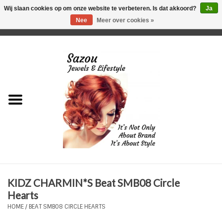
Wij slaan cookies op om onze website te verbeteren. Is dat akkoord?
Ja
Nee
Meer over cookies »
0 Artikelen - €0,00
Home
Just For Her
Just for Him
Kids Only
HORLOGES
KIDZ CHARMIN*S Beat SMB08 Circle
Plus Size Sieraden
Hearts
HOME
/
BEAT SMB08 CIRCLE HEARTS
Enkelbandjes