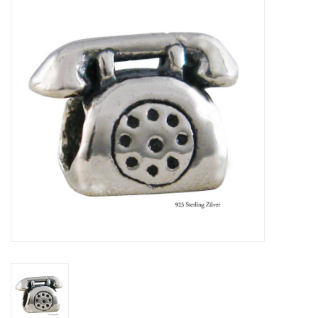
Tassen en meer
Haaraccesoires
Zonnebrillen
Fashion
ON THE BEACH
Charmin*s
Ohlala Jewels
LIFESTYLE PRODUCTEN