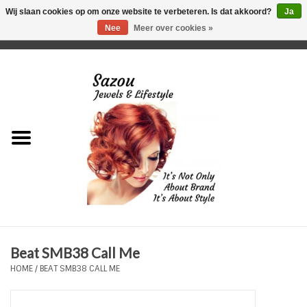
Wij slaan cookies op om onze website te verbeteren. Is dat akkoord?
Ja
Nee
Meer over cookies »
0 Artikelen - €0,00
Home
Just For Her
Just for Him
Kids Only
HORLOGES
Beat SMB38 Call Me
Plus Size Sieraden
HOME
/
BEAT SMB38 CALL ME
Enkelbandjes