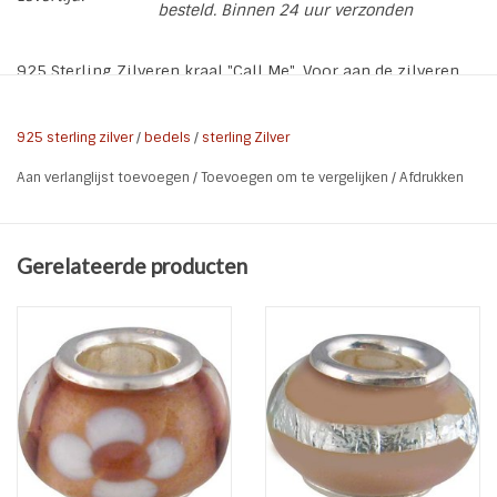
besteld. Binnen 24 uur verzonden
925 Sterling Zilveren kraal "Call Me". Voor aan de zilveren
en leren armbanden van Charmi*s By Kidz of als
tussenkraal voor een op maat gemaakte natural stones
925 sterling zilver
/
bedels
/
sterling Zilver
armband.
Aan verlanglijst toevoegen
/
Toevoegen om te vergelijken
/
Afdrukken
* Soort: Kraal Call Me
* Materiaal: 925 Sterling Zilver
* Kleur: Zilver
Gerelateerde producten
* Formaat:
* Gat grootte: