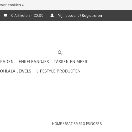
over cookies »
0 Artikelen - €0,00
Mijn account / Registreren
ERADEN
ENKELBANDJES
TASSEN EN MEER
OHLALA JEWELS
LIFESTYLE PRODUCTEN
HOME
/
BEAT SMB10 PRINCESS