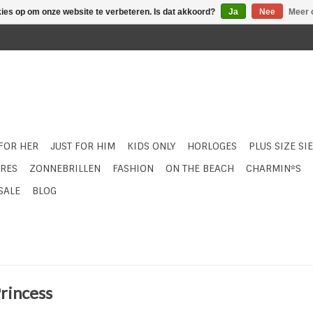
kies op om onze website te verbeteren. Is dat akkoord?
Ja
Nee
Meer 
 FOR HER
JUST FOR HIM
KIDS ONLY
HORLOGES
PLUS SIZE SI
RES
ZONNEBRILLEN
FASHION
ON THE BEACH
CHARMIN*S
SALE
BLOG
rincess