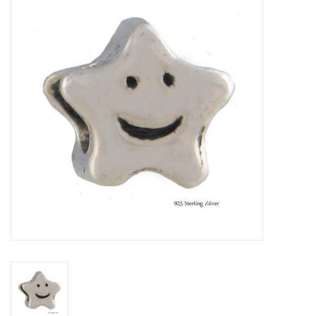
Tassen en meer
Haaraccesoires
Zonnebrillen
Fashion
ON THE BEACH
Charmin*s
Ohlala Jewels
LIFESTYLE PRODUCTEN