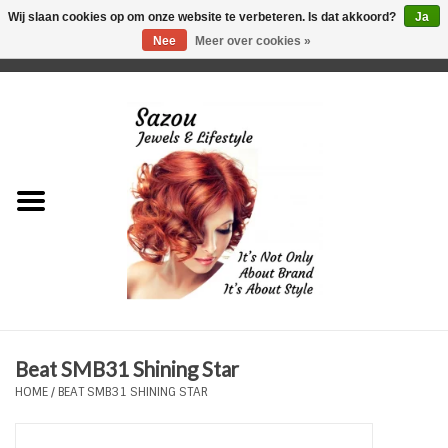
Wij slaan cookies op om onze website te verbeteren. Is dat akkoord?
Ja
Nee
Meer over cookies »
0 Artikelen - €0,00
Home
Just For Her
Just for Him
Kids Only
HORLOGES
Beat SMB31 Shining Star
Plus Size Sieraden
HOME
/
BEAT SMB31 SHINING STAR
Enkelbandjes