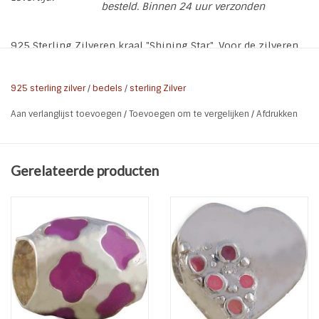
besteld. Binnen 24 uur verzonden
925 Sterling Zilveren kraal "Shining Star". Voor de zilveren
en leren armbanden van Charmi*s By Kidz of als
tussenkraal voor een op maat gemaakte natural stones
925 sterling zilver
/
bedels
/
sterling Zilver
armband.
Aan verlanglijst toevoegen
/
Toevoegen om te vergelijken
/
Afdrukken
* Soort: Kraal Shining Star
* Materiaal: 925 Sterling Zilver
* Kleur: Zilver
Gerelateerde producten
* Formaat:
* Gat grootte: